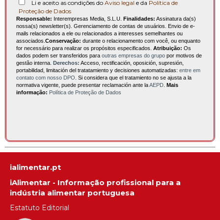
Li e aceito as condições do
Aviso legal
e da
Política de
Proteção de Dados
Responsable:
Interempresas Media, S.L.U.
Finalidades:
Assinatura da(s)
nossa(s) newsletter(s). Gerenciamento de contas de usuários. Envio de e-
mails relacionados a ele ou relacionados a interesses semelhantes ou
associados.
Conservação:
durante o relacionamento com você, ou enquanto
for necessário para realizar os propósitos especificados.
Atribuição:
Os
dados podem ser transferidos para
outras empresas do grupo
por motivos de
gestão interna.
Derechos:
Acceso, rectificación, oposición, supresión,
portabilidad, limitación del tratatamiento y decisiones automatizadas:
entre em
contato com nosso DPO
. Si considera que el tratamiento no se ajusta a la
normativa vigente, puede presentar reclamación ante la
AEPD
.
Mais
informação:
Política de Proteção de Dados
ialimentar.pt
iAlimentar - Informação profissional para a
indústria alimentar portuguesa
Estatuto Editorial