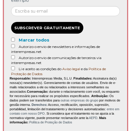
exemplo
SUBSCREVER GRATUITAMENTE
Marcar todos
Autorizo o envio de newsletters e informações de
interempresas.net
Autorizo o envio de comunicações de terceiros via
interempresas.net
Li e aceito as condições do
Aviso legal
e da
Política de
Proteção de Dados
Responsable:
Interempresas Media, S.L.U.
Finalidades:
Assinatura da(s)
nossa(s) newsletter(s). Gerenciamento de contas de usuários. Envio de e-
mails relacionados a ele ou relacionados a interesses semelhantes ou
associados.
Conservação:
durante o relacionamento com você, ou enquanto
for necessário para realizar os propósitos especificados.
Atribuição:
Os
dados podem ser transferidos para
outras empresas do grupo
por motivos de
gestão interna.
Derechos:
Acceso, rectificación, oposición, supresión,
portabilidad, limitación del tratatamiento y decisiones automatizadas:
entre em
contato com nosso DPO
. Si considera que el tratamiento no se ajusta a la
normativa vigente, puede presentar reclamación ante la
AEPD
.
Mais
informação:
Política de Proteção de Dados