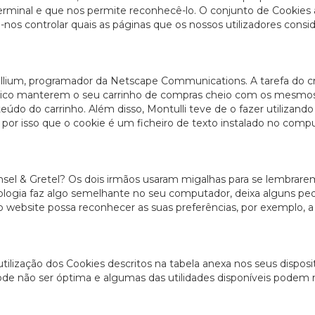
inal e que nos permite reconhecê-lo. O conjunto de Cookies 
-nos controlar quais as páginas que os nossos utilizadores cons
llium, programador da Netscape Communications. A tarefa do cr
trónico manterem o seu carrinho de compras cheio com os mesmo
o do carrinho. Além disso, Montulli teve de o fazer utilizand
É por isso que o cookie é um ficheiro de texto instalado no comp
el & Gretel? Os dois irmãos usaram migalhas para se lembrare
nologia faz algo semelhante no seu computador, deixa alguns p
so website possa reconhecer as suas preferências, por exemplo, a
tilização dos Cookies descritos na tabela anexa nos seus disposit
ode não ser óptima e algumas das utilidades disponíveis podem