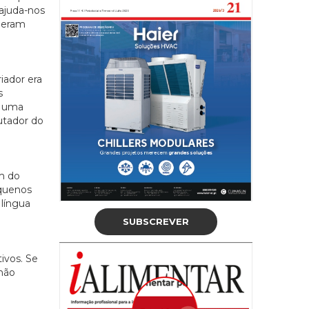
ajuda-nos
ideram
iador era
s
o uma
utador do
m do
equenos
 língua
SUBSCREVER
ivos. Se
 não