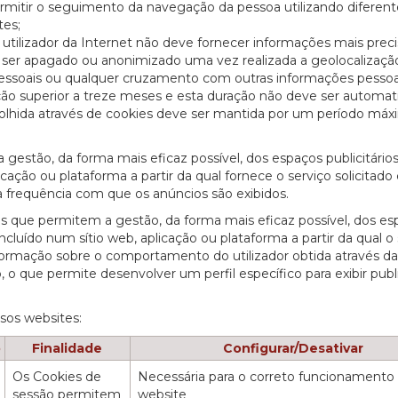
ermitir o seguimento da navegação da pessoa utilizando diferent
tes;
o utilizador da Internet não deve fornecer informações mais prec
er apagado ou anonimizado uma vez realizada a geolocalização
 pessoais ou qualquer cruzamento com outras informações pessoa
ão superior a treze meses e esta duração não deve ser automa
colhida através de cookies deve ser mantida por um período má
gestão, da forma mais eficaz possível, dos espaços publicitários
icação ou plataforma a partir da qual fornece o serviço solicitad
a frequência com que os anúncios são exibidos.
es que permitem a gestão, da forma mais eficaz possível, dos e
incluído num sítio web, aplicação ou plataforma a partir da qual o
formação sobre o comportamento do utilizador obtida através da
o que permite desenvolver um perfil específico para exibir publ
ssos websites:
o
Finalidade
Configurar/Desativar
Os Cookies de
Necessária para o correto funcionamento
sessão permitem
website