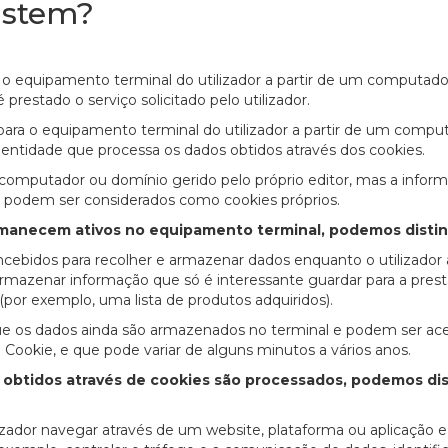
istem?
a o equipamento terminal do utilizador a partir de um computado
 prestado o serviço solicitado pelo utilizador.
para o equipamento terminal do utilizador a partir de um compu
 entidade que processa os dados obtidos através dos cookies.
 computador ou domínio gerido pelo próprio editor, mas a infor
não podem ser considerados como cookies próprios.
necem ativos no equipamento terminal, podemos distin
ncebidos para recolher e armazenar dados enquanto o utilizador
rmazenar informação que só é interessante guardar para a pres
 (por exemplo, uma lista de produtos adquiridos).
ue os dados ainda são armazenados no terminal e podem ser ac
 Cookie, e que pode variar de alguns minutos a vários anos.
 obtidos através de cookies são processados, podemos dis
zador navegar através de um website, plataforma ou aplicação e u