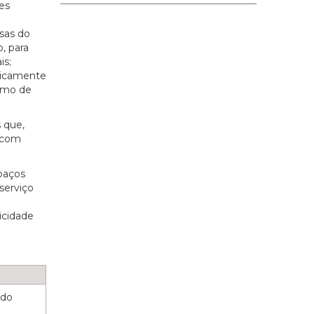
es
isas do
, para
is;
ticamente
ximo de
 que,
o com
spaços
 serviço
icidade
 do