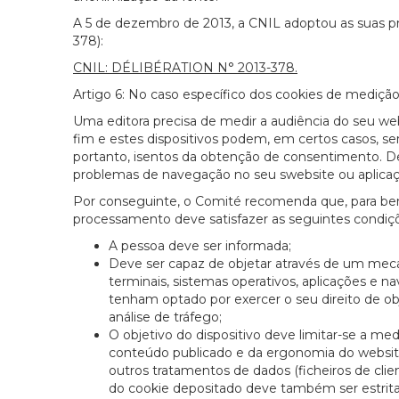
A 5 de dezembro de 2013, a CNIL adoptou as suas pri
378):
CNIL: DÉLIBÉRATION N° 2013-378.
Artigo 6: No caso específico dos cookies de medição
Uma editora precisa de medir a audiência do seu web
fim e estes dispositivos podem, em certos casos, ser 
portanto, isentos da obtenção de consentimento. De 
problemas de navegação no seu swebsite ou aplicaç
Por conseguinte, o Comité recomenda que, para bene
processamento deve satisfazer as seguintes condiç
A pessoa deve ser informada;
Deve ser capaz de objetar através de um meca
terminais, sistemas operativos, aplicações e 
tenham optado por exercer o seu direito de ob
análise de tráfego;
O objetivo do dispositivo deve limitar-se a me
conteúdo publicado e da ergonomia do websit
outros tratamentos de dados (ficheiros de client
do cookie depositado deve também ser estrita