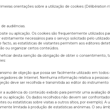
meiras orientações sobre a utilização de cookies (Délibération n
 de audiências.
site ou aplicação. Os cookies são frequentemente utilizados pa
estritamente necessários para o serviço solicitado pelo utilizador
facto, as estatísticas de visitantes permitem aos editores detet
ão ou organizar certos conteúdos.
ficiar desta isenção da obrigação de obter o consentimento, ta
ões:
nismo de objeção que possa ser facilmente utilizado em todos 
navegadores de Internet. Nenhuma informação relativa a pessoas
jeção deve ser recolhida e transmitida ao editor do instrumento
dir a audiência do conteúdo exibido para permitir uma avaliação 
e ou aplicação. Os dados recolhidos não devem ser confrontad
es ou estatísticas sobre visitas a outros sítios, por exemplo). A u
mente limitada à produção de estatísticas anónimas. O seu âm