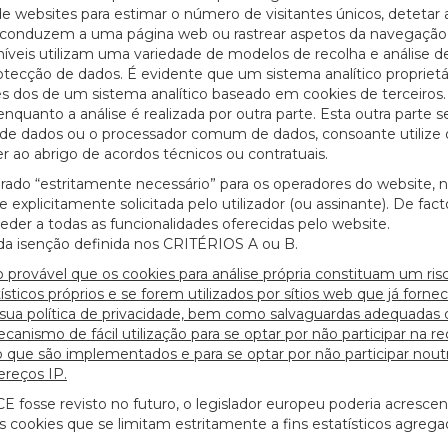
 de websites para estimar o número de visitantes únicos, detetar 
e conduzem a uma página web ou rastrear aspetos da navegação
níveis utilizam uma variedade de modelos de recolha e análise d
27/07/2026
tecção de dados. É evidente que um sistema analítico proprietá
es dos de um sistema analítico baseado em cookies de terceiros
uanto a análise é realizada por outra parte. Esta outra parte s
de dados ou o processador comum de dados, consoante utilize 
zer ao abrigo de acordos técnicos ou contratuais.
ado “estritamente necessário” para os operadores do website, 
explicitamente solicitada pelo utilizador (ou assinante). De fac
ceder a todas as funcionalidades oferecidas pelo website.
a isenção definida nos CRITÉRIOS A ou B.
provável que os cookies para análise própria constituam um risc
ísticos próprios e se forem utilizados por sítios web que já forn
a sua política de privacidade, bem como salvaguardas adequadas 
anismo de fácil utilização para se optar por não participar na re
que são implementados e para se optar por não participar nout
ereços IP.
/CE fosse revisto no futuro, o legislador europeu poderia acresce
s cookies que se limitam estritamente a fins estatísticos agreg