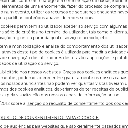
exemplo, controlar o tráfego e a comunicação de dados, identific
r os elementos de uma encomenda, fazer do processo de compra
ão num evento, utilizar os recursos de segurança enquanto nave
 partilhar conteúdos através de redes sociais.
s cookies permitem ao utilizador aceder ao serviço com algumas
 série de critérios no terminal do utilizador, tais como o idioma,
ação regional a partir da qual o serviço é acedido, etc.
item a monitorização e análise do comportamento dos utilizador
através deste tipo de cookies é utilizada para medir a atividade d
 de navegação dos utilizadores destes sítios, aplicações e plataf
ados de utilização do serviço.
blicitário nos nossos websites. Graças aos cookies analíticos qu
s elementos, podemos oferecer-lhe gratuitamente os nossos canais
e, os nossos anunciantes não podem ver quantas visitas tiveram 
os dos cookies analíticos, deixaríamos de ter receitas de publi
xa pela visualização dos nossos canais de informação online.
/2012 sobre a
isenção do requisito de consentimento dos cookie
20/07/2026
EQUISITO DE CONSENTIMENTO PARA O COOKIE.
ição de audiências para websites que são geralmente baseados em