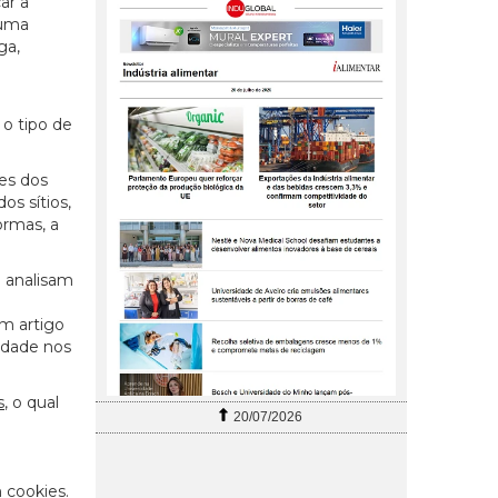
ar a
 uma
ga,
 o tipo de
es dos
os sítios,
ormas, a
e analisam
um artigo
cidade nos
s
, o qual
20/07/2026
 cookies.