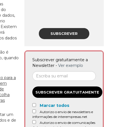
as
 do
e dados,
rio
. Existem
erá
SUBSCREVER
os dados
não é
to, quando
Subscrever gratuitamente a
Newsletter -
Ver exemplo
o para a
ecem
de
SUBSCREVER GRATUITAMENTE
colha
ras
Marcar todos
Autorizo o envio de newsletters e
ntar um
informações de interempresas.net
ados e de
Autorizo o envio de comunicações