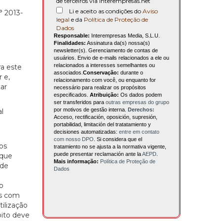
de terceiros via interempresas.net
Li e aceito as condições do
Aviso
° 2013-
legal
e da
Política de Proteção de
Dados
Responsable:
Interempresas Media, S.L.U.
Finalidades:
Assinatura da(s) nossa(s)
newsletter(s). Gerenciamento de contas de
usuários. Envio de e-mails relacionados a ele ou
relacionados a interesses semelhantes ou
ra este
associados.
Conservação:
durante o
 e,
relacionamento com você, ou enquanto for
ar
necessário para realizar os propósitos
especificados.
Atribuição:
Os dados podem
ser transferidos para
outras empresas do grupo
por motivos de gestão interna.
Derechos:
l
Acceso, rectificación, oposición, supresión,
portabilidad, limitación del tratatamiento y
decisiones automatizadas:
entre em contato
com nosso DPO
. Si considera que el
os
tratamiento no se ajusta a la normativa vigente,
puede presentar reclamación ante la
AEPD
.
 que
Mais informação:
Política de Proteção de
 de
Dados
do
os com
tilização
bito deve