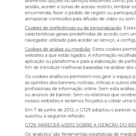
diferentes opções ou serviços existentes como, por 
sessão, aceder a zonas de acesso restrito, lembra
encomenda, fazer o pedido de registo ou participaç
armazenar conteúdos para difusão de vídeo ou som ou
Cookies de preferências ou de personalização
: Este
características gerais predefinidas de acordo com uma
navegador utilizado para aceder ao serviço, a configur
Cookies de análise ou medição
: Estes cookies perm
websites a que estão ligados. A informação recolhida 
aplicação ou plataforma e para a elaboração de perfis
fim de introduzir melhorias baseadas na análise dos d
Os cookies analíticos permitem-nos gerir o espaço pu
as opiniões dos banners, notícias, críticas e outro
profissionais de informação online. Sem esta anális
ou anúncio de banner. Sem os relatórios que recebem
nossos websites e seríamos forçados a cobrar uma ta
Em 7 de junho de 2012, o GT29 adoptou o parecer 4
suscitou a seguinte reflexão:
GT29: PARECER 4/2012 SOBRE A ISENÇÃO DO R
Os ‘analytics’ são ferramentas estatísticas de med