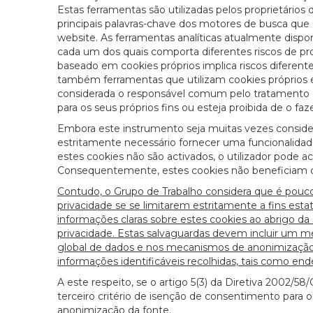
Estas ferramentas são utilizadas pelos proprietários
principais palavras-chave dos motores de busca qu
website. As ferramentas analíticas atualmente dispo
cada um dos quais comporta diferentes riscos de pro
baseado em cookies próprios implica riscos diferent
também ferramentas que utilizam cookies próprios enq
considerada o responsável comum pelo tratamento 
para os seus próprios fins ou esteja proibida de o fa
Embora este instrumento seja muitas vezes consider
estritamente necessário fornecer uma funcionalidade 
estes cookies não são activados, o utilizador pode a
Consequentemente, estes cookies não beneficiam d
Contudo, o Grupo de Trabalho considera que é pouco 
privacidade se se limitarem estritamente a fins estat
informações claras sobre estes cookies ao abrigo d
privacidade. Estas salvaguardas devem incluir um mec
global de dados e nos mecanismos de anonimização 
informações identificáveis recolhidas, tais como end
A este respeito, se o artigo 5(3) da Diretiva 2002/58
terceiro critério de isenção de consentimento para o
anonimização da fonte.