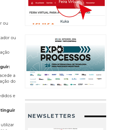
r ou
tador ou
mação
guir:
 acede a
tação do
edidos e
tinguir
NEWSLETTERS
tilizar