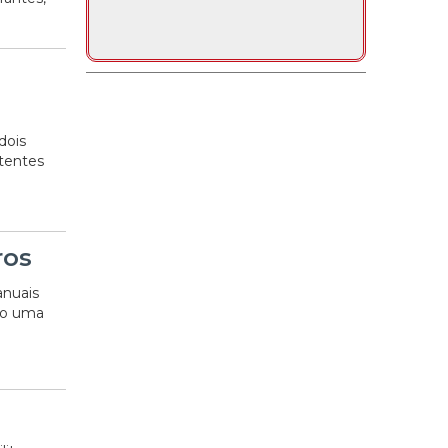
dois
tentes
ros
anuais
ndo uma