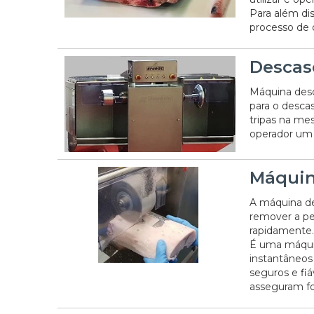
Para além dis
processo de 
Descas
Máquina desc
para o desca
tripas na me
operador um 
Máquin
A máquina de
remover a pel
rapidamente.
É uma máquin
instantâneos
seguros e fiá
asseguram f