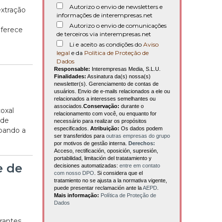
Autorizo o envio de newsletters e
extração
informações de interempresas.net
Autorizo o envio de comunicações
Oferece
de terceiros via interempresas.net
Li e aceito as condições do
Aviso
legal
e da
Política de Proteção de
Dados
Responsable:
Interempresas Media, S.L.U.
Finalidades:
Assinatura da(s) nossa(s)
newsletter(s). Gerenciamento de contas de
usuários. Envio de e-mails relacionados a ele ou
relacionados a interesses semelhantes ou
associados.
Conservação:
durante o
oxal
relacionamento com você, ou enquanto for
 de
necessário para realizar os propósitos
especificados.
Atribuição:
Os dados podem
upando a
ser transferidos para
outras empresas do grupo
por motivos de gestão interna.
Derechos:
Acceso, rectificación, oposición, supresión,
portabilidad, limitación del tratatamiento y
e de
decisiones automatizadas:
entre em contato
com nosso DPO
. Si considera que el
tratamiento no se ajusta a la normativa vigente,
puede presentar reclamación ante la
AEPD
.
Mais informação:
Política de Proteção de
Dados
rantes,