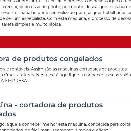
 desossar presunto F-1 acelera o processo de desossagem e faci
 a remoção do osso de ponte, polimento, descasque e acabam
resunto. Trabalho pode ser realizado por qualquer trabalhador, 
de ser um especialista. Com esta máquina, o processo de deso
tarefa simples e muito rápida.
ora de produtos congelados
veis e rentáveis. Assim são as máquinas cortadoras de produtos
 Cruells Talleres. Neste catálogo fique a conhecer as suas valên
 A EMPRESA
ina - cortadora de produtos
ados
go, fique a conhecer melhor esta máquina, concebida para corta
congelados, de fácil manuseamento, simples e eficaz.