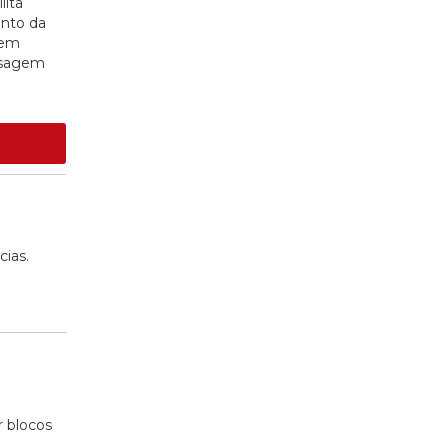
lita
ento da
sem
ssagem
cias.
r blocos