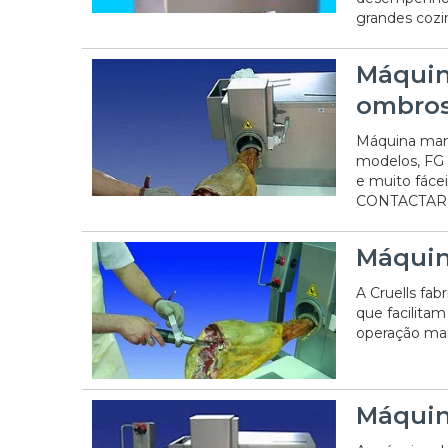
grandes cozin
Máquin
ombro
Máquina manu
modelos, FG 
e muito fácei
CONTACTAR
Máquin
A Cruells fa
que facilita
operação mai
Máquin