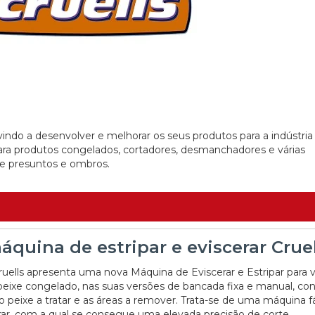
 vindo a desenvolver e melhorar os seus produtos para a indústria
para produtos congelados, cortadores, desmanchadores e várias
de presuntos e ombros.
quina de estripar e eviscerar Cruel
uells apresenta uma nova Máquina de Eviscerar e Estripar para v
peixe congelado, nas suas versões de bancada fixa e manual, co
peixe a tratar e as áreas a remover. Trata-se de uma máquina fá
erar, com a qual se consegue uma elevada precisão de corte.