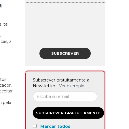
a
 tal
na
cas, a
SUBSCREVER
utos
Subscrever gratuitamente a
cador,
Newsletter -
Ver exemplo
aceitar
m pela
SUBSCREVER GRATUITAMENTE
Marcar todos