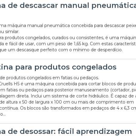
a de descascar manual pneumátic
uma máquina manual pneumática concebida para descascar peixe,
 similar.
a produtos congelados, curados ou consistentes, é uma máqui
27/07/2026
da e fácil de usar, com um peso de 1,65 kg. Com estas característi
ue um descasque perfeito com o mínimo de desperdício.
tina para produtos congelados
 de produtos congelados em fatias ou pedaços.
 Cruells H5 é uma máquina concebida para cortar blocos de prod
m fatias ou pedaços para posterior manuseamento (cortador, pi
lagem direta. Inclui um sistema de corte hidráulico. É capaz de 
 de altura x 50 de largura x 100 cm ou mais de comprimento em
contínua. Os blocos são transformados em pedaços de 4 x 6,3 c
o...
a de desossar: fácil aprendizagem