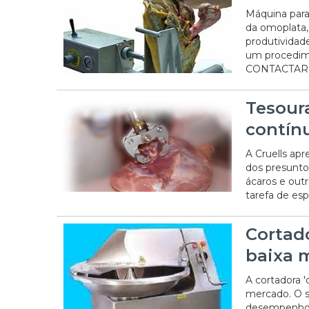
Máquina para
da omoplata,
produtividad
um procedime
CONTACTAR
Tesour
contín
A Cruells ap
dos presuntos
ácaros e out
tarefa de esp
Cortado
baixa 
A cortadora '
mercado. O 
desempenho fa