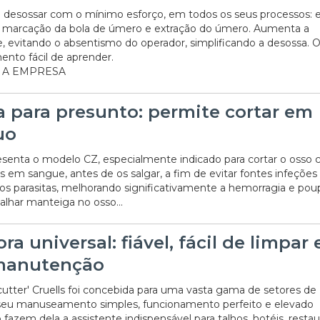
 desossar com o mínimo esforço, em todos os seus processos: 
 marcação da bola de úmero e extração do úmero. Aumenta a
e, evitando o absentismo do operador, simplificando a desossa. 
nto fácil de aprender.
 A EMPRESA
a para presunto: permite cortar em
uo
resenta o modelo CZ, especialmente indicado para cortar o osso c
 em sangue, antes de os salgar, a fim de evitar fontes infeções
ros parasitas, melhorando significativamente a hemorragia e po
alhar manteiga no osso...
ra universal: fiável, fácil de limpar 
manutenção
cutter' Cruells foi concebida para uma vasta gama de setores de
seu manuseamento simples, funcionamento perfeito e elevado
zem dela a assistente indispensável para talhos, hotéis, restau