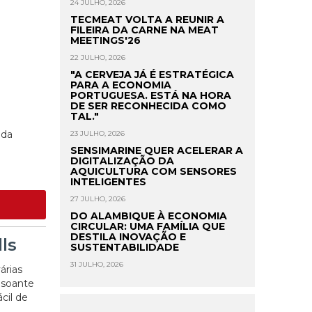
24 JULHO, 2026
TECMEAT VOLTA A REUNIR A
FILEIRA DA CARNE NA MEAT
MEETINGS'26
22 JULHO, 2026
"A CERVEJA JÁ É ESTRATÉGICA
PARA A ECONOMIA
PORTUGUESA. ESTÁ NA HORA
DE SER RECONHECIDA COMO
TAL."
 da
23 JULHO, 2026
SENSIMARINE QUER ACELERAR A
DIGITALIZAÇÃO DA
AQUICULTURA COM SENSORES
INTELIGENTES
27 JULHO, 2026
DO ALAMBIQUE À ECONOMIA
CIRCULAR: UMA FAMÍLIA QUE
DESTILA INOVAÇÃO E
ls
SUSTENTABILIDADE
31 JULHO, 2026
árias
nsoante
cil de