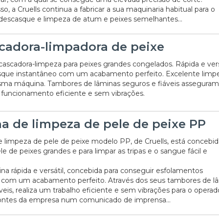
so, a Cruells continua a fabricar a sua maquinaria habitual para o
descasque e limpeza de atum e peixes semelhantes...
cadora-limpadora de peixe
ascadora-limpeza para peixes grandes congelados. Rápida e vers
sque instantâneo com um acabamento perfeito. Excelente limp
sma máquina. Tambores de lâminas seguros e fiáveis asseguram
funcionamento eficiente e sem vibrações.
a de limpeza de pele de peixe PP
 limpeza de pele de peixe modelo PP, de Cruells, está concebid
e de peixes grandes e para limpar as tripas e o sangue fácil e
a rápida e versátil, concebida para conseguir esfolamentos
 com um acabamento perfeito. Através dos seus tambores de l
veis, realiza um trabalho eficiente e sem vibrações para o operad
ontes da empresa num comunicado de imprensa...
20/07/2026