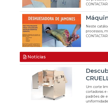
CONTACTAR
Máquin
Neste catálo
processos, mui
CONTACTAR
Notícias
Descubr
CRUEL
Um corte lim
cortadoras e
padrões de en
uniformidad