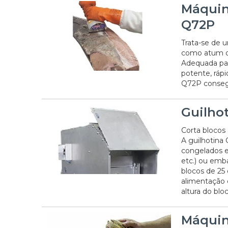
Máquin
Q72P
Trata-se de 
como atum ou
Adequada par
potente, rápi
Q72P conseg
Guilho
Corta blocos
A guilhotina
congelados e
etc.) ou emba
blocos de 25
alimentação 
altura do bloc
Máquin