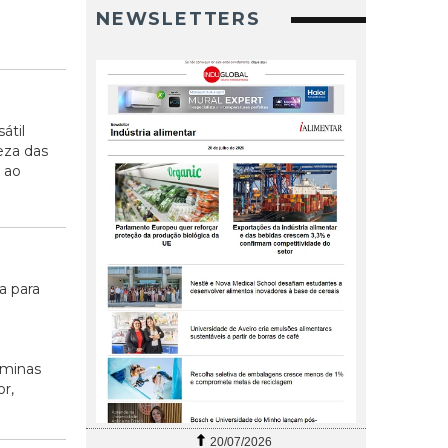
NEWSLETTERS
átil
eza das
 ao
a para
âminas
or,
20/07/2026