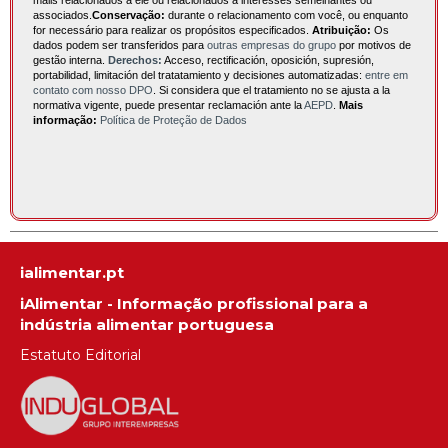
associados.
Conservação:
durante o relacionamento com você, ou enquanto
for necessário para realizar os propósitos especificados.
Atribuição:
Os
dados podem ser transferidos para
outras empresas do grupo
por motivos de
gestão interna.
Derechos:
Acceso, rectificación, oposición, supresión,
portabilidad, limitación del tratatamiento y decisiones automatizadas:
entre em
contato com nosso DPO
. Si considera que el tratamiento no se ajusta a la
normativa vigente, puede presentar reclamación ante la
AEPD
.
Mais
informação:
Política de Proteção de Dados
ialimentar.pt
iAlimentar - Informação profissional para a
indústria alimentar portuguesa
Estatuto Editorial