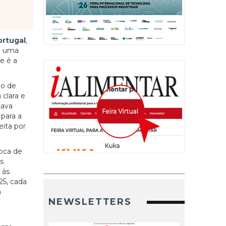
ortugal
,
om uma
e é a
do de
clara e
tava
para a
eita por
oca de
s
 às
25, cada
a
NEWSLETTERS