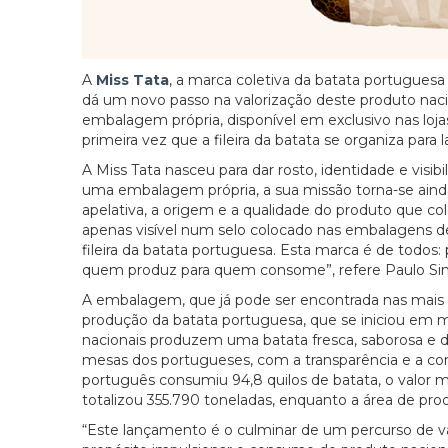
A
Miss Tata
, a marca coletiva da batata portugues
dá um novo passo na valorização deste produto naci
embalagem própria, disponível em exclusivo nas loj
primeira vez que a fileira da batata se organiza par
A Miss Tata nasceu para dar rosto, identidade e vis
uma embalagem própria, a sua missão torna-se ainda
apelativa, a origem e a qualidade do produto que c
apenas visível num selo colocado nas embalagens de
fileira da batata portuguesa. Esta marca é de todos:
quem produz para quem consome”, refere Paulo Sim
A embalagem, que já pode ser encontrada nas mais 
produção da batata portuguesa, que se iniciou em 
nacionais produzem uma batata fresca, saborosa e d
mesas dos portugueses, com a transparência e a co
português consumiu 94,8 quilos de batata, o valor m
totalizou 355.790 toneladas, enquanto a área de pro
“Este lançamento é o culminar de um percurso de v