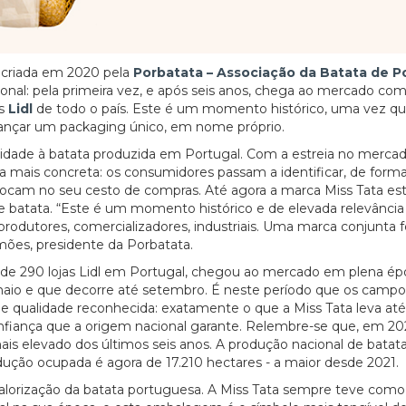
a criada em 2020 pela
Porbatata – Associação da Batata de P
onal: pela primeira vez, e após seis anos, chega ao mercado c
as
Lidl
de todo o país. Este é um momento histórico, uma vez qu
a lançar um packaging único, em nome próprio.
ibilidade à batata produzida em Portugal. Com a estreia no merca
 mais concreta: os consumidores passam a identificar, de forma 
olocam no seu cesto de compras. Até agora a marca Miss Tata es
 batata. “Este é um momento histórico e de elevada relevância 
 produtores, comercializadores, industriais. Uma marca conjunta f
ões, presidente da Porbatata.
de 290 lojas Lidl em Portugal, chegou ao mercado em plena ép
maio e que decorre até setembro. É neste período que os campo
e qualidade reconhecida: exatamente o que a Miss Tata leva até
nfiança que a origem nacional garante. Relembre-se que, em 20
ais elevado dos últimos seis anos. A produção nacional de batat
dução ocupada é agora de 17.210 hectares - a maior desde 2021.
alorização da batata portuguesa. A Miss Tata sempre teve como