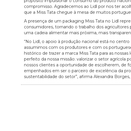
propósito impulsionar o consumo do produto nacion
compromisso. Agradecemos ao Lidl por nos ter acol
que a Miss Tata chegue à mesa de muitos portuguese
A presença de um packaging Miss Tata no Lidl repre
consumidores, tornando o trabalho dos agricultores
uma cadeia alimentar mais próxima, mais transpar
“No Lidl, o apoio à produção nacional está no cent
assumimos com os produtores e com os portuguese
histórico de trazer a marca Miss Tata para as nossas
perfeito da nossa missão: valorizar o setor agrícola 
nossos clientes a oportunidade de escolherem, de 
empenhados em ser o parceiro de excelência da pro
sustentabilidade do setor”, afirma Alexandra Borges, 