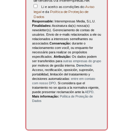
de terceiros via interempresas.net
Li e aceito as condições do
Aviso
legal
e da
Política de Proteção de
Dados
Responsable:
Interempresas Media, S.L.U.
Finalidades:
Assinatura da(s) nossa(s)
newsletter(s). Gerenciamento de contas de
usuários. Envio de e-mails relacionados a ele ou
relacionados a interesses semelhantes ou
associados.
Conservação:
durante o
relacionamento com você, ou enquanto for
necessário para realizar os propósitos
especificados.
Atribuição:
Os dados podem
ser transferidos para
outras empresas do grupo
por motivos de gestão interna.
Derechos:
Acceso, rectificación, oposición, supresión,
portabilidad, limitación del tratatamiento y
decisiones automatizadas:
entre em contato
com nosso DPO
. Si considera que el
tratamiento no se ajusta a la normativa vigente,
puede presentar reclamación ante la
AEPD
.
Mais informação:
Política de Proteção de
Dados