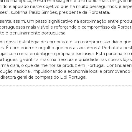
al na sua época, e esta embalagem é o símbolo mais tangível d
hido e apoiado neste objetivo que há muito perseguimos, e es
s”, sublinha Paulo Simões, presidente da Porbatata.
senta, assim, um passo significativo na aproximação entre produ
 portugueses mais visível e reforçando o compromisso da Porba
ente e genuinamente portuguesa.
ro da nossa estratégia de compras e é um compromisso diário que
s. É com enorme orgulho que nos associamos à Porbatata nes
 lojas com uma embalagem própria e exclusiva. Esta parceria é o 
português, garantir a máxima frescura e qualidade nas nossas lojas
forma clara, o que de melhor se produz em Portugal. Continuare
dução nacional, impulsionando a economia local e promovendo 
diretora geral de compras do Lidl Portugal.
20/07/2026