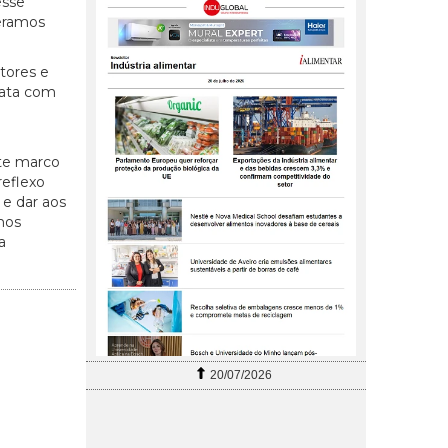
esse
peramos
tores e
tata com
te marco
reflexo
 e dar aos
mos
a
20/07/2026