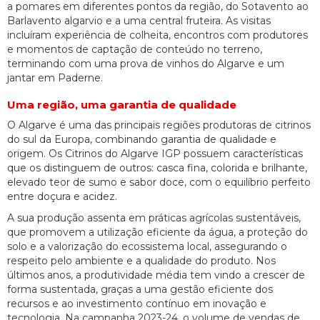
a pomares em diferentes pontos da região, do Sotavento ao
Barlavento algarvio e a uma central fruteira. As visitas
incluíram experiência de colheita, encontros com produtores
e momentos de captação de conteúdo no terreno,
terminando com uma prova de vinhos do Algarve e um
jantar em Paderne.
Uma região, uma garantia de qualidade
O Algarve é uma das principais regiões produtoras de citrinos
do sul da Europa, combinando garantia de qualidade e
origem. Os Citrinos do Algarve IGP possuem características
que os distinguem de outros: casca fina, colorida e brilhante,
elevado teor de sumo e sabor doce, com o equilíbrio perfeito
entre doçura e acidez.
A sua produção assenta em práticas agrícolas sustentáveis,
que promovem a utilização eficiente da água, a proteção do
solo e a valorização do ecossistema local, assegurando o
respeito pelo ambiente e a qualidade do produto. Nos
últimos anos, a produtividade média tem vindo a crescer de
forma sustentada, graças a uma gestão eficiente dos
recursos e ao investimento contínuo em inovação e
tecnologia. Na campanha 2023-24, o volume de vendas de