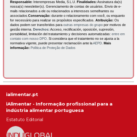
Responsable:
Interempresas Media, S.L.U.
Finalidades:
Assinatura da(s)
nossa(s) newsletter(s). Gerenciamento de contas de usuários. Envio de e-
mails relacionados a ele ou relacionados a interesses semelhantes ou
associados.
Conservação:
durante o relacionamento com você, ou enquanto
for necessário para realizar os propósitos especificados.
Atribuição:
Os
dados podem ser transferidos para
outras empresas do grupo
por motivos de
gestão interna.
Derechos:
Acceso, rectificación, oposición, supresión,
portabilidad, limitación del tratatamiento y decisiones automatizadas:
entre em
contato com nosso DPO
. Si considera que el tratamiento no se ajusta a la
normativa vigente, puede presentar reclamación ante la
AEPD
.
Mais
informação:
Política de Proteção de Dados
ialimentar.pt
iAlimentar - Informação profissional para a
indústria alimentar portuguesa
Estatuto Editorial