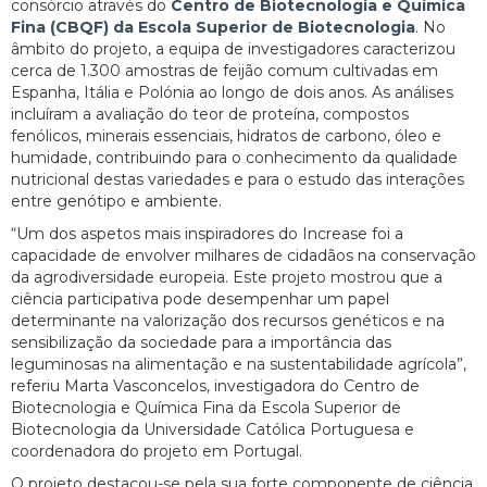
consórcio através do
Centro de Biotecnologia e Química
Fina (CBQF) da Escola Superior de Biotecnologia
. No
âmbito do projeto, a equipa de investigadores caracterizou
cerca de 1.300 amostras de feijão comum cultivadas em
Espanha, Itália e Polónia ao longo de dois anos. As análises
incluíram a avaliação do teor de proteína, compostos
fenólicos, minerais essenciais, hidratos de carbono, óleo e
humidade, contribuindo para o conhecimento da qualidade
nutricional destas variedades e para o estudo das interações
entre genótipo e ambiente.
“Um dos aspetos mais inspiradores do Increase foi a
capacidade de envolver milhares de cidadãos na conservação
da agrodiversidade europeia. Este projeto mostrou que a
ciência participativa pode desempenhar um papel
determinante na valorização dos recursos genéticos e na
sensibilização da sociedade para a importância das
leguminosas na alimentação e na sustentabilidade agrícola”,
referiu Marta Vasconcelos, investigadora do Centro de
Biotecnologia e Química Fina da Escola Superior de
Biotecnologia da Universidade Católica Portuguesa e
coordenadora do projeto em Portugal.
O projeto destacou-se pela sua forte componente de ciência