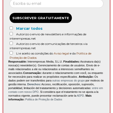
SUBSCREVER GRATUITAMENTE
Marcar todos
Autorizo o envio de newsletters e informações de
interempresas.net
Autorizo o envio de comunicações de terceiros via
interempresas.net
Li e aceito as condições do
Aviso legal
e da
Política de
Proteção de Dados
Responsable:
Interempresas Media, S.L.U.
Finalidades:
Assinatura da(s)
nossa(s) newsletter(s). Gerenciamento de contas de usuários. Envio de e-
mails relacionados a ele ou relacionados a interesses semelhantes ou
associados.
Conservação:
durante o relacionamento com você, ou enquanto
for necessário para realizar os propósitos especificados.
Atribuição:
Os
dados podem ser transferidos para
outras empresas do grupo
por motivos de
gestão interna.
Derechos:
Acceso, rectificación, oposición, supresión,
portabilidad, limitación del tratatamiento y decisiones automatizadas:
entre em
contato com nosso DPO
. Si considera que el tratamiento no se ajusta a la
normativa vigente, puede presentar reclamación ante la
AEPD
.
Mais
informação:
Política de Proteção de Dados