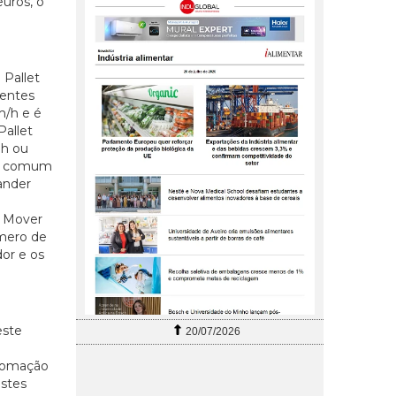
uros, o
 Pallet
rentes
m/h e é
Pallet
Wh ou
ma comum
ander
t Mover
úmero de
or e os
este
20/07/2026
utomação
estes