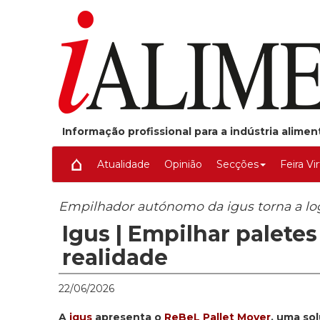
Informação profissional para a indústria alime
Atualidade
Opinião
Secções
Feira Vi
Empilhador autónomo da igus torna a log
Igus | Empilhar palete
realidade
22/06/2026
A
igus
apresenta o
ReBeL Pallet Mover
, uma so