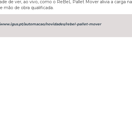
dade de ver, ao vivo, como o ReBeL Pallet Mover alivia a carga na
e mão de obra qualificada.
27/07/2026
//www.igus.pt/automacao/novidades/rebel-pallet-mover