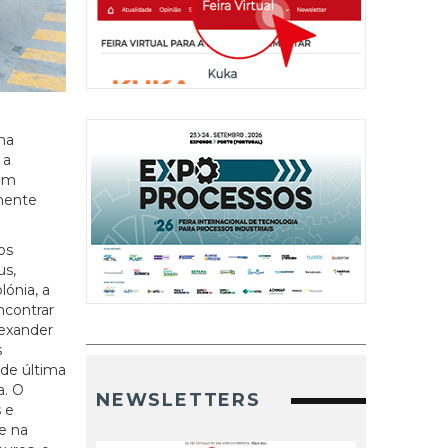
na
 a
 em
mente
os
us,
lónia, a
contrar
lexander
s
de última
a. O
NEWSLETTERS
 e
e na