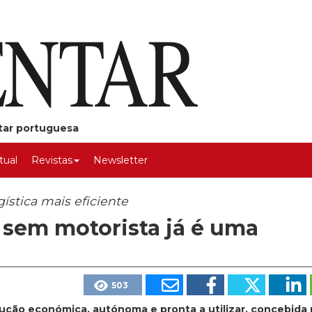
ntar portuguesa
rtual
Revistas
Newsletter
ística mais eficiente
s sem motorista já é uma
503
lução económica, autónoma e pronta a utilizar, concebida 