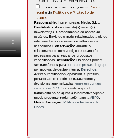
de terceiros via interempresas.net
Li e aceito as condições do
Aviso
legal
e da
Política de Proteção de
Dados
Responsable:
Interempresas Media, S.L.U.
Finalidades:
Assinatura da(s) nossa(s)
newsletter(s). Gerenciamento de contas de
usuários. Envio de e-mails relacionados a ele ou
relacionados a interesses semelhantes ou
associados.
Conservação:
durante o
relacionamento com você, ou enquanto for
necessário para realizar os propósitos
especificados.
Atribuição:
Os dados podem
ser transferidos para
outras empresas do grupo
por motivos de gestão interna.
Derechos:
Acceso, rectificación, oposición, supresión,
portabilidad, limitación del tratatamiento y
decisiones automatizadas:
entre em contato
com nosso DPO
. Si considera que el
tratamiento no se ajusta a la normativa vigente,
puede presentar reclamación ante la
AEPD
.
Mais informação:
Política de Proteção de
Dados