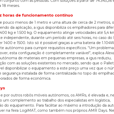
conjunto com as pessoas. Com soluções a partir de 74.343,36 e
a 18 meses.
ez horas de funcionamento contínuo
 pouco menos de 1 metro e uma altura de cerca de 2 metros, o
o da aplicação, a igus disponibiliza os empilhadores para dife
00 kg e 1.500 kg. O equipamento atinge velocidades até 5,4 k
te independente, durante um período até seis horas, no caso do 
r 1400 e 1500. Isto só é possível graças a uma bateria de 1.104
te autónomo para cumprir requisitos específicos. “Um proble
er, esta configuração é completamente variável”, explica Alex
o autónoma de materiais em pequenas empresas, a igus reduziu,
ção com as soluções existentes no mercado, sendo que o Palle
sível disponibilizar o equipamento a este preço uma vez que o n
e segurança instalada de forma centralizada no topo do empilhad
porados de forma económica.
ays
e por outros robôs móveis autónomos, os AMRs, é elevada e, n
20/07/2026
o um complemento ao trabalho dos especialistas em logística,
ão do equipamento. Para facilitar ao máximo a introdução da a
over na feira LogiMAT, como também nos próprios AMR Days. N