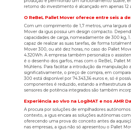
produção e permitindo um funcionamento suave, em 
retorno do investimento é alcançado em apenas 12 
O ReBeL Pallet Mover oferece entre seis a d
Com um comprimento de 1,7 metros, uma largura de
Mover da igus possui um design compacto. Dependend
capacidades de carga, nomeadamente de 300 kg, 1.4
capaz de realizar as suas tarefas, de forma totalmen
Mover 300, ou até dez horas, no caso do Pallet Move
4.320Wh. A empresa também personaliza o assisten
é o desenho dos garfos, mas com o ReBeL Pallet Mov
Mühlens. Para facilitar a introdução da manipulaçã
significativamente, o preço de compra, em compara
300 está disponível por 74.343,36 euros e, só é pos
componentes é reduzido, estando a infraestrutura d
sensores de potência integrados são também incor
Experiência ao vivo na LogiMAT e nos AMR D
A procura por soluções de empilhadores autónomos 
contexto, a igus encara as soluções autónomas com
oferecendo uma prova do conceito antes da aquisiç
nas empresas, a igus não só apresentou o Pallet M