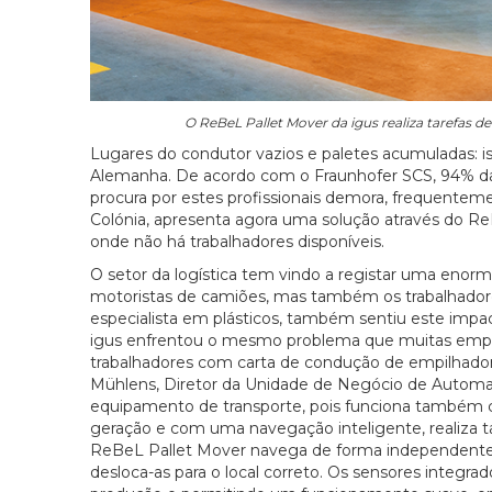
O ReBeL Pallet Mover da igus realiza tarefas 
Lugares do condutor vazios e paletes acumuladas: ist
Alemanha. De acordo com o Fraunhofer SCS, 94% das 
procura por estes profissionais demora, frequenteme
Colónia, apresenta agora uma solução através do 
onde não há trabalhadores disponíveis.
O setor da logística tem vindo a registar uma enorm
motoristas de camiões, mas também os trabalhadore
especialista em plásticos, também sentiu este im
igus enfrentou o mesmo problema que muitas emp
trabalhadores com carta de condução de empilhadores
Mühlens, Diretor da Unidade de Negócio de Autom
equipamento de transporte, pois funciona também c
geração e com uma navegação inteligente, realiza ta
ReBeL Pallet Mover navega de forma independente a
desloca-as para o local correto. Os sensores integra