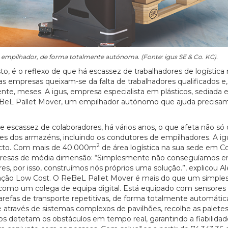
de empilhador, de forma totalmente autónoma. (Fonte: igus SE & Co. KG).
o, é o reflexo de que há escassez de trabalhadores de logística 
empresas queixam-se da falta de trabalhadores qualificados e,
nte, meses. A igus, empresa especialista em plásticos, sediada
ReBeL Pallet Mover, um empilhador autónomo que ajuda precisa
e escassez de colaboradores, há vários anos, o que afeta não só 
s dos armazéns, incluindo os condutores de empilhadores. A ig
2
pacto. Com mais de 40.000m
de área logística na sua sede em Co
resas de média dimensão: “Simplesmente não conseguíamos en
, por isso, construímos nós próprios uma solução.”, explicou A
ação Low Cost. O ReBeL Pallet Mover é mais do que um simple
omo um colega de equipa digital. Está equipado com sensores 
refas de transporte repetitivas, de forma totalmente automátic
través de sistemas complexos de pavilhões, recolhe as paletes
dos detetam os obstáculos em tempo real, garantindo a fiabilidad