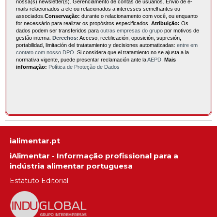
nossa(s) newsletter(s). Gerenciamento de contas de usuários. Envio de e-
mails relacionados a ele ou relacionados a interesses semelhantes ou
associados.
Conservação:
durante o relacionamento com você, ou enquanto
for necessário para realizar os propósitos especificados.
Atribuição:
Os
dados podem ser transferidos para
outras empresas do grupo
por motivos de
gestão interna.
Derechos:
Acceso, rectificación, oposición, supresión,
portabilidad, limitación del tratatamiento y decisiones automatizadas:
entre em
contato com nosso DPO
. Si considera que el tratamiento no se ajusta a la
normativa vigente, puede presentar reclamación ante la
AEPD
.
Mais
informação:
Política de Proteção de Dados
ialimentar.pt
iAlimentar - Informação profissional para a
indústria alimentar portuguesa
Estatuto Editorial