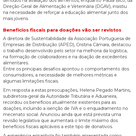
sentidos na avaliação dos alimentos, enquanto Paula Bico, da
Direção-Geral de Alimentação e Veterinária (DGAV), insistiu
na necessidade de reforçar a educação alimentar junto dos
mais jovens.
Benefícios fiscais para doações vão ser revistos
A diretora de Sustentabilidade da Associação Portuguesa de
Empresas de Distribuição (APED), Cristina Câmara, destacou
o trabalho desenvolvido pelo setor na melhoria da logística,
na formação de colaboradores e na doação de excedentes
alimentares.
Entre os principais desafios apontou o comportamento dos
consumidores, a necessidade de melhores métricas e
algumas limitações fiscais.
Em resposta a estas preocupações, Helena Pegado Martins,
subdiretora-geral da Autoridade Tributária e Aduaneira,
recordou os benefícios atualmente existentes para as
doações, incluindo a isenção de IVA e o enquadramento no
mecenato social. Anunciou ainda que está prevista uma
revisão legislativa que aumentará o limite máximo dos
benefícios fiscais aplicáveis a este tipo de donativos.
A experiência espanhola foi também apresentada como