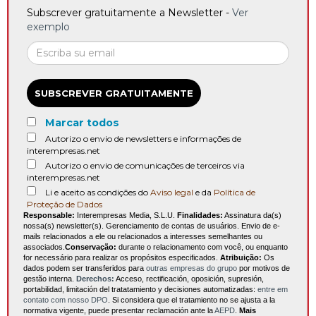
Subscrever gratuitamente a Newsletter -
Ver
exemplo
SUBSCREVER GRATUITAMENTE
Marcar todos
Autorizo o envio de newsletters e informações de
interempresas.net
Autorizo o envio de comunicações de terceiros via
interempresas.net
Li e aceito as condições do
Aviso legal
e da
Política de
Proteção de Dados
Responsable:
Interempresas Media, S.L.U.
Finalidades:
Assinatura da(s)
nossa(s) newsletter(s). Gerenciamento de contas de usuários. Envio de e-
mails relacionados a ele ou relacionados a interesses semelhantes ou
associados.
Conservação:
durante o relacionamento com você, ou enquanto
for necessário para realizar os propósitos especificados.
Atribuição:
Os
dados podem ser transferidos para
outras empresas do grupo
por motivos de
gestão interna.
Derechos:
Acceso, rectificación, oposición, supresión,
portabilidad, limitación del tratatamiento y decisiones automatizadas:
entre em
contato com nosso DPO
. Si considera que el tratamiento no se ajusta a la
normativa vigente, puede presentar reclamación ante la
AEPD
.
Mais