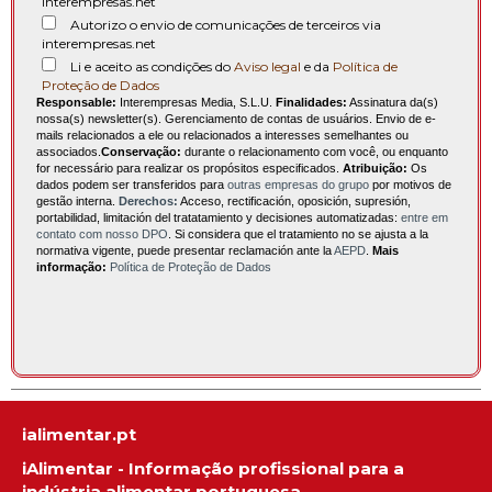
interempresas.net
Autorizo o envio de comunicações de terceiros via
interempresas.net
Li e aceito as condições do
Aviso legal
e da
Política de
Proteção de Dados
Responsable:
Interempresas Media, S.L.U.
Finalidades:
Assinatura da(s)
nossa(s) newsletter(s). Gerenciamento de contas de usuários. Envio de e-
mails relacionados a ele ou relacionados a interesses semelhantes ou
associados.
Conservação:
durante o relacionamento com você, ou enquanto
for necessário para realizar os propósitos especificados.
Atribuição:
Os
dados podem ser transferidos para
outras empresas do grupo
por motivos de
gestão interna.
Derechos:
Acceso, rectificación, oposición, supresión,
portabilidad, limitación del tratatamiento y decisiones automatizadas:
entre em
contato com nosso DPO
. Si considera que el tratamiento no se ajusta a la
normativa vigente, puede presentar reclamación ante la
AEPD
.
Mais
informação:
Política de Proteção de Dados
ialimentar.pt
iAlimentar - Informação profissional para a
indústria alimentar portuguesa