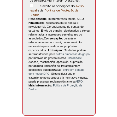
de terceiros via interempresas.net
Li e aceito as condições do
Aviso
legal
e da
Política de Proteção de
Dados
Responsable:
Interempresas Media, S.L.U.
Finalidades:
Assinatura da(s) nossa(s)
newsletter(s). Gerenciamento de contas de
usuários. Envio de e-mails relacionados a ele ou
relacionados a interesses semelhantes ou
associados.
Conservação:
durante o
relacionamento com você, ou enquanto for
necessário para realizar os propósitos
especificados.
Atribuição:
Os dados podem
ser transferidos para
outras empresas do grupo
por motivos de gestão interna.
Derechos:
Acceso, rectificación, oposición, supresión,
portabilidad, limitación del tratatamiento y
decisiones automatizadas:
entre em contato
com nosso DPO
. Si considera que el
tratamiento no se ajusta a la normativa vigente,
puede presentar reclamación ante la
AEPD
.
Mais informação:
Política de Proteção de
Dados