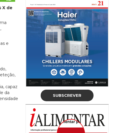
s X de
 uma
,
mas e
do,
eteção,
ia, capaz
de da
SUBSCREVER
densidade