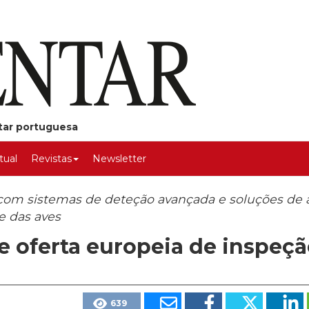
ntar portuguesa
rtual
Revistas
Newsletter
e, com sistemas de deteção avançada e soluções de 
e das aves
e oferta europeia de inspeç
639