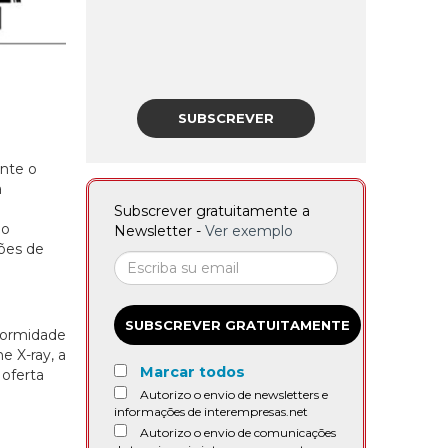
SUBSCREVER
ante o
a
Subscrever gratuitamente a
do
Newsletter -
Ver exemplo
rões de
SUBSCREVER GRATUITAMENTE
nformidade
e X-ray, a
Marcar todos
 oferta
Autorizo o envio de newsletters e
informações de interempresas.net
Autorizo o envio de comunicações