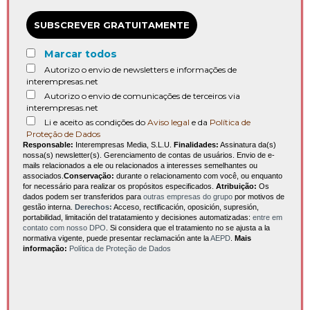
SUBSCREVER GRATUITAMENTE
Marcar todos
Autorizo o envio de newsletters e informações de
interempresas.net
Autorizo o envio de comunicações de terceiros via
interempresas.net
Li e aceito as condições do
Aviso legal
e da
Política de
Proteção de Dados
Responsable:
Interempresas Media, S.L.U.
Finalidades:
Assinatura da(s)
nossa(s) newsletter(s). Gerenciamento de contas de usuários. Envio de e-
mails relacionados a ele ou relacionados a interesses semelhantes ou
associados.
Conservação:
durante o relacionamento com você, ou enquanto
for necessário para realizar os propósitos especificados.
Atribuição:
Os
dados podem ser transferidos para
outras empresas do grupo
por motivos de
gestão interna.
Derechos:
Acceso, rectificación, oposición, supresión,
portabilidad, limitación del tratatamiento y decisiones automatizadas:
entre em
contato com nosso DPO
. Si considera que el tratamiento no se ajusta a la
normativa vigente, puede presentar reclamación ante la
AEPD
.
Mais
informação:
Política de Proteção de Dados