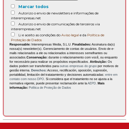
Marcar todos
Autorizo o envio de newsletters e informações de
interempresas.net
Autorizo o envio de comunicações de terceiros via
interempresas.net
Li e aceito as condições do
Aviso legal
e da
Política de
Proteção de Dados
Responsable:
Interempresas Media, S.L.U.
Finalidades:
Assinatura da(s)
nossa(s) newsletter(s). Gerenciamento de contas de usuários. Envio de e-
mails relacionados a ele ou relacionados a interesses semelhantes ou
associados.
Conservação:
durante o relacionamento com você, ou enquanto
for necessário para realizar os propósitos especificados.
Atribuição:
Os
dados podem ser transferidos para
outras empresas do grupo
por motivos de
gestão interna.
Derechos:
Acceso, rectificación, oposición, supresión,
portabilidad, limitación del tratatamiento y decisiones automatizadas:
entre em
contato com nosso DPO
. Si considera que el tratamiento no se ajusta a la
normativa vigente, puede presentar reclamación ante la
AEPD
.
Mais
informação:
Política de Proteção de Dados