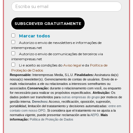
SUBSCREVER GRATUITAMENTE
Marcar todos
Autorizo o envio de newsletters e informações de
interempresas.net
Autorizo o envio de comunicações de terceiros via
interempresas.net
Li e aceito as condições do
Aviso legal
e da
Política de
Proteção de Dados
Responsable:
Interempresas Media, S.L.U.
Finalidades:
Assinatura da(s)
nossa(s) newsletter(s). Gerenciamento de contas de usuários. Envio de e-
mails relacionados a ele ou relacionados a interesses semelhantes ou
associados.
Conservação:
durante o relacionamento com você, ou enquanto
for necessário para realizar os propósitos especificados.
Atribuição:
Os
dados podem ser transferidos para
outras empresas do grupo
por motivos de
gestão interna.
Derechos:
Acceso, rectificación, oposición, supresión,
portabilidad, limitación del tratatamiento y decisiones automatizadas:
entre em
contato com nosso DPO
. Si considera que el tratamiento no se ajusta a la
normativa vigente, puede presentar reclamación ante la
AEPD
.
Mais
informação:
Política de Proteção de Dados