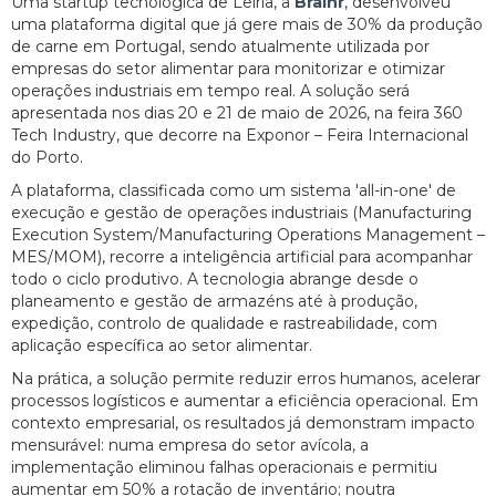
Uma startup tecnológica de Leiria, a
Brainr
, desenvolveu
uma plataforma digital que já gere mais de 30% da produção
de carne em Portugal, sendo atualmente utilizada por
empresas do setor alimentar para monitorizar e otimizar
operações industriais em tempo real. A solução será
apresentada nos dias 20 e 21 de maio de 2026, na feira 360
Tech Industry, que decorre na Exponor – Feira Internacional
do Porto.
A plataforma, classificada como um sistema 'all-in-one' de
execução e gestão de operações industriais (Manufacturing
Execution System/Manufacturing Operations Management –
MES/MOM), recorre a inteligência artificial para acompanhar
todo o ciclo produtivo. A tecnologia abrange desde o
planeamento e gestão de armazéns até à produção,
expedição, controlo de qualidade e rastreabilidade, com
aplicação específica ao setor alimentar.
Na prática, a solução permite reduzir erros humanos, acelerar
processos logísticos e aumentar a eficiência operacional. Em
contexto empresarial, os resultados já demonstram impacto
mensurável: numa empresa do setor avícola, a
implementação eliminou falhas operacionais e permitiu
aumentar em 50% a rotação de inventário; noutra