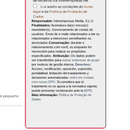
de terceiros via interempresas.net
Li e aceito as condições do
Aviso
legal
e da
Política de Proteção de
Dados
Responsable:
Interempresas Media, S.L.U.
Finalidades:
Assinatura da(s) nossa(s)
newsletter(s). Gerenciamento de contas de
usuários. Envio de e-mails relacionados a ele ou
relacionados a interesses semelhantes ou
associados.
Conservação:
durante o
relacionamento com você, ou enquanto for
necessário para realizar os propósitos
especificados.
Atribuição:
Os dados podem
ser transferidos para
outras empresas do grupo
por motivos de gestão interna.
Derechos:
Acceso, rectificación, oposición, supresión,
portabilidad, limitación del tratatamiento y
decisiones automatizadas:
entre em contato
com nosso DPO
. Si considera que el
tratamiento no se ajusta a la normativa vigente,
puede presentar reclamación ante la
AEPD
.
Mais informação:
Política de Proteção de
de pequena
Dados