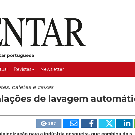
ntar portuguesa
rtual
Revistas
Newsletter
es, paletes e caixas
alações de lavagem automáti
287
gienização para a indústria pesqueira, que combina dois