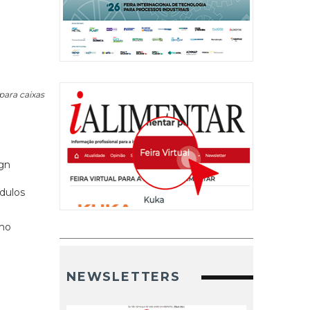
para caixas
gn
dulos
omo
NEWSLETTERS