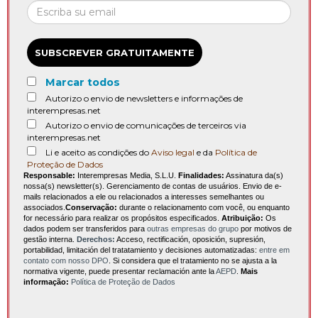
SUBSCREVER GRATUITAMENTE
Marcar todos
Autorizo o envio de newsletters e informações de
interempresas.net
Autorizo o envio de comunicações de terceiros via
interempresas.net
Li e aceito as condições do
Aviso legal
e da
Política de
Proteção de Dados
Responsable:
Interempresas Media, S.L.U.
Finalidades:
Assinatura da(s)
nossa(s) newsletter(s). Gerenciamento de contas de usuários. Envio de e-
mails relacionados a ele ou relacionados a interesses semelhantes ou
associados.
Conservação:
durante o relacionamento com você, ou enquanto
for necessário para realizar os propósitos especificados.
Atribuição:
Os
dados podem ser transferidos para
outras empresas do grupo
por motivos de
gestão interna.
Derechos:
Acceso, rectificación, oposición, supresión,
portabilidad, limitación del tratatamiento y decisiones automatizadas:
entre em
contato com nosso DPO
. Si considera que el tratamiento no se ajusta a la
normativa vigente, puede presentar reclamación ante la
AEPD
.
Mais
informação:
Política de Proteção de Dados