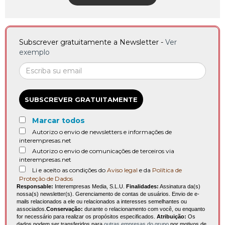
Subscrever gratuitamente a Newsletter -
Ver
exemplo
SUBSCREVER GRATUITAMENTE
Marcar todos
Autorizo o envio de newsletters e informações de
interempresas.net
Autorizo o envio de comunicações de terceiros via
interempresas.net
Li e aceito as condições do
Aviso legal
e da
Política de
Proteção de Dados
Responsable:
Interempresas Media, S.L.U.
Finalidades:
Assinatura da(s)
nossa(s) newsletter(s). Gerenciamento de contas de usuários. Envio de e-
mails relacionados a ele ou relacionados a interesses semelhantes ou
associados.
Conservação:
durante o relacionamento com você, ou enquanto
for necessário para realizar os propósitos especificados.
Atribuição:
Os
dados podem ser transferidos para
outras empresas do grupo
por motivos de