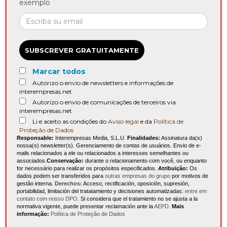
exemplo
SUBSCREVER GRATUITAMENTE
Marcar todos
Autorizo o envio de newsletters e informações de
interempresas.net
Autorizo o envio de comunicações de terceiros via
interempresas.net
Li e aceito as condições do
Aviso legal
e da
Política de
Proteção de Dados
Responsable:
Interempresas Media, S.L.U.
Finalidades:
Assinatura da(s)
nossa(s) newsletter(s). Gerenciamento de contas de usuários. Envio de e-
mails relacionados a ele ou relacionados a interesses semelhantes ou
associados.
Conservação:
durante o relacionamento com você, ou enquanto
for necessário para realizar os propósitos especificados.
Atribuição:
Os
dados podem ser transferidos para
outras empresas do grupo
por motivos de
gestão interna.
Derechos:
Acceso, rectificación, oposición, supresión,
portabilidad, limitación del tratatamiento y decisiones automatizadas:
entre em
contato com nosso DPO
. Si considera que el tratamiento no se ajusta a la
normativa vigente, puede presentar reclamación ante la
AEPD
.
Mais
informação:
Política de Proteção de Dados