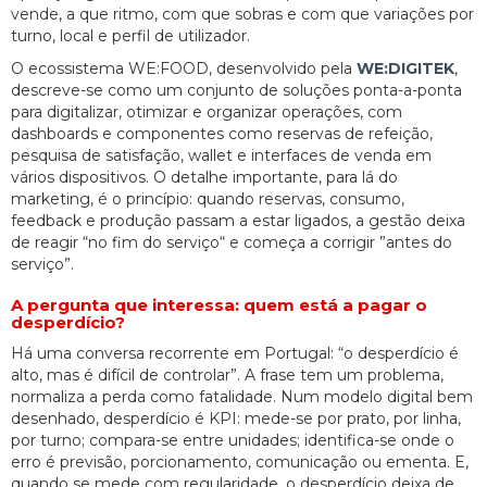
vende, a que ritmo, com que sobras e com que variações por
turno, local e perfil de utilizador.
O ecossistema WE:FOOD, desenvolvido pela
WE:DIGITEK
,
descreve-se como um conjunto de soluções ponta-a-ponta
para digitalizar, otimizar e organizar operações, com
dashboards e componentes como reservas de refeição,
pesquisa de satisfação, wallet e interfaces de venda em
vários dispositivos. O detalhe importante, para lá do
marketing, é o princípio: quando reservas, consumo,
feedback e produção passam a estar ligados, a gestão deixa
de reagir “no fim do serviço“ e começa a corrigir ”antes do
serviço”.
A pergunta que interessa: quem está a pagar o
desperdício?
Há uma conversa recorrente em Portugal: “o desperdício é
alto, mas é difícil de controlar”. A frase tem um problema,
normaliza a perda como fatalidade. Num modelo digital bem
desenhado, desperdício é KPI: mede-se por prato, por linha,
por turno; compara-se entre unidades; identifica-se onde o
erro é previsão, porcionamento, comunicação ou ementa. E,
quando se mede com regularidade, o desperdício deixa de