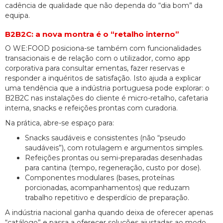
cadência de qualidade que não dependa do “dia bom” da
equipa.
B2B2C: a nova montra é o “retalho interno”
O WE:FOOD posiciona-se também com funcionalidades
transacionais e de relação com o utilizador, como app
corporativa para consultar ementas, fazer reservas e
responder a inquéritos de satisfação. Isto ajuda a explicar
uma tendência que a indústria portuguesa pode explorar: o
B2B2C nas instalações do cliente é micro-retalho, cafetaria
interna, snacks e refeições prontas com curadoria.
Na prática, abre-se espaço para:
Snacks saudáveis e consistentes (não “pseudo
saudáveis”), com rotulagem e argumentos simples.
Refeições prontas ou semi-preparadas desenhadas
para cantina (tempo, regeneração, custo por dose).
Componentes modulares (bases, proteínas
porcionadas, acompanhamentos) que reduzam
trabalho repetitivo e desperdício de preparação.
A indústria nacional ganha quando deixa de oferecer apenas
“catálogo” e passa a oferecer soluções ajustadas ao modo