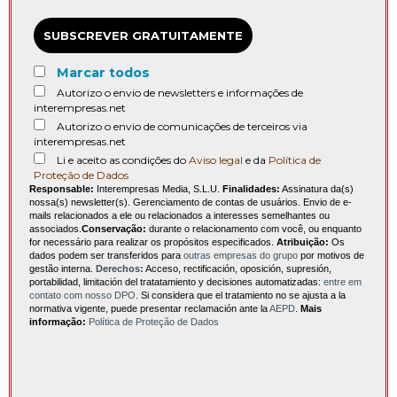
SUBSCREVER GRATUITAMENTE
Marcar todos
Autorizo o envio de newsletters e informações de
interempresas.net
Autorizo o envio de comunicações de terceiros via
interempresas.net
Li e aceito as condições do
Aviso legal
e da
Política de
Proteção de Dados
Responsable:
Interempresas Media, S.L.U.
Finalidades:
Assinatura da(s)
nossa(s) newsletter(s). Gerenciamento de contas de usuários. Envio de e-
mails relacionados a ele ou relacionados a interesses semelhantes ou
associados.
Conservação:
durante o relacionamento com você, ou enquanto
for necessário para realizar os propósitos especificados.
Atribuição:
Os
dados podem ser transferidos para
outras empresas do grupo
por motivos de
gestão interna.
Derechos:
Acceso, rectificación, oposición, supresión,
portabilidad, limitación del tratatamiento y decisiones automatizadas:
entre em
contato com nosso DPO
. Si considera que el tratamiento no se ajusta a la
normativa vigente, puede presentar reclamación ante la
AEPD
.
Mais
informação:
Política de Proteção de Dados