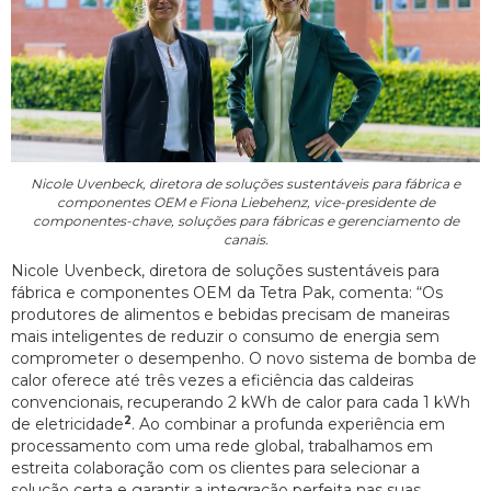
Nicole Uvenbeck, diretora de soluções sustentáveis para fábrica e
componentes OEM e Fiona Liebehenz, vice-presidente de
componentes-chave, soluções para fábricas e gerenciamento de
canais.
Nicole Uvenbeck, diretora de soluções sustentáveis para
fábrica e componentes OEM da Tetra Pak, comenta: “Os
produtores de alimentos e bebidas precisam de maneiras
mais inteligentes de reduzir o consumo de energia sem
comprometer o desempenho. O novo sistema de bomba de
calor oferece até três vezes a eficiência das caldeiras
convencionais, recuperando 2 kWh de calor para cada 1 kWh
2
de eletricidade
. Ao combinar a profunda experiência em
processamento com uma rede global, trabalhamos em
estreita colaboração com os clientes para selecionar a
solução certa e garantir a integração perfeita nas suas