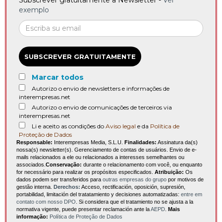
Subscrever gratuitamente a Newsletter -
Ver
exemplo
SUBSCREVER GRATUITAMENTE
Marcar todos
Autorizo o envio de newsletters e informações de
interempresas.net
Autorizo o envio de comunicações de terceiros via
interempresas.net
Li e aceito as condições do
Aviso legal
e da
Política de
Proteção de Dados
Responsable:
Interempresas Media, S.L.U.
Finalidades:
Assinatura da(s)
nossa(s) newsletter(s). Gerenciamento de contas de usuários. Envio de e-
mails relacionados a ele ou relacionados a interesses semelhantes ou
associados.
Conservação:
durante o relacionamento com você, ou enquanto
for necessário para realizar os propósitos especificados.
Atribuição:
Os
dados podem ser transferidos para
outras empresas do grupo
por motivos de
gestão interna.
Derechos:
Acceso, rectificación, oposición, supresión,
portabilidad, limitación del tratatamiento y decisiones automatizadas:
entre em
contato com nosso DPO
. Si considera que el tratamiento no se ajusta a la
normativa vigente, puede presentar reclamación ante la
AEPD
.
Mais
informação:
Política de Proteção de Dados