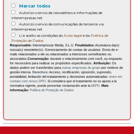
Marcar todos
Autorizo o envio de newsletters e informações de
interempresas.net
Autorizo o envio de comunicações de terceiros via
interempresas.net
Li e aceito as condições do
Aviso legal
e da
Política de
Proteção de Dados
Responsable:
Interempresas Media, S.L.U.
Finalidades:
Assinatura da(s)
nossa(s) newsletter(s). Gerenciamento de contas de usuários. Envio de e-
mails relacionados a ele ou relacionados a interesses semelhantes ou
associados.
Conservação:
durante o relacionamento com você, ou enquanto
for necessário para realizar os propósitos especificados.
Atribuição:
Os
dados podem ser transferidos para
outras empresas do grupo
por motivos de
gestão interna.
Derechos:
Acceso, rectificación, oposición, supresión,
portabilidad, limitación del tratatamiento y decisiones automatizadas:
entre em
contato com nosso DPO
. Si considera que el tratamiento no se ajusta a la
normativa vigente, puede presentar reclamación ante la
AEPD
.
Mais
informação:
Política de Proteção de Dados