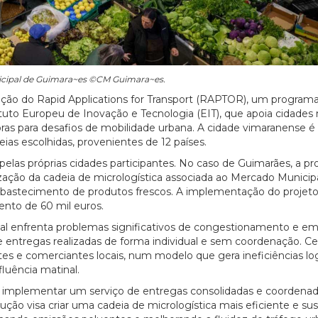
cipal de Guimara~es ©CM Guimara~es.
edição do Rapid Applications for Transport (RAPTOR), um progra
tituto Europeu de Inovação e Tecnologia (EIT), que apoia cidades
ras para desafios de mobilidade urbana. A cidade vimaranense é 
ias escolhidas, provenientes de 12 países.
elas próprias cidades participantes. No caso de Guimarães, a pr
zação da cadeia de micrologística associada ao Mercado Municip
bastecimento de produtos frescos. A implementação do projeto 
nto de 60 mil euros.
l enfrenta problemas significativos de congestionamento e em
de entregas realizadas de forma individual e sem coordenação. C
s e comerciantes locais, num modelo que gera ineficiências log
luência matinal.
e implementar um serviço de entregas consolidadas e coordenad
ução visa criar uma cadeia de micrologística mais eficiente e sus