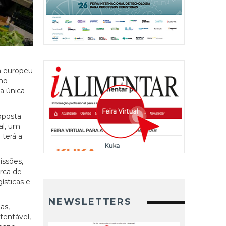
ma europeu
 no
a única
oposta
al, um
terá a
issões,
erca de
ísticas e
NEWSLETTERS
as,
tentável,