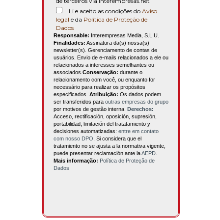
de terceiros via interempresas.net
Li e aceito as condições do
Aviso
legal
e da
Política de Proteção de
Dados
Responsable:
Interempresas Media, S.L.U.
Finalidades:
Assinatura da(s) nossa(s)
newsletter(s). Gerenciamento de contas de
usuários. Envio de e-mails relacionados a ele ou
relacionados a interesses semelhantes ou
associados.
Conservação:
durante o
relacionamento com você, ou enquanto for
necessário para realizar os propósitos
especificados.
Atribuição:
Os dados podem
ser transferidos para
outras empresas do grupo
por motivos de gestão interna.
Derechos:
Acceso, rectificación, oposición, supresión,
portabilidad, limitación del tratatamiento y
decisiones automatizadas:
entre em contato
com nosso DPO
. Si considera que el
tratamiento no se ajusta a la normativa vigente,
puede presentar reclamación ante la
AEPD
.
Mais informação:
Política de Proteção de
Dados