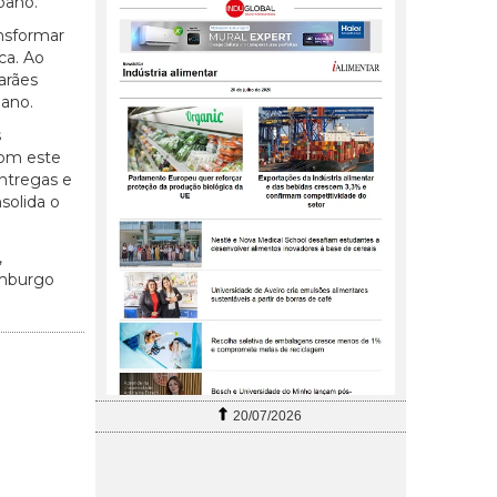
bano.
ansformar
ca. Ao
arães
bano.
s
Com este
entregas e
solida o
,
dimburgo
20/07/2026