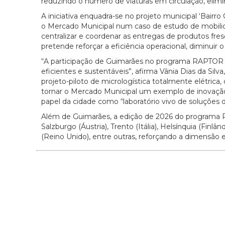
reduzindo o número de viaturas em circulação, elim
A iniciativa enquadra-se no projeto municipal ‘Bair
o Mercado Municipal num caso de estudo de mobilida
centralizar e coordenar as entregas de produtos fre
pretende reforçar a eficiência operacional, diminuir
“A participação de Guimarães no programa RAPTOR 
eficientes e sustentáveis”, afirma Vânia Dias da Si
projeto-piloto de micrologística totalmente elétrica
tornar o Mercado Municipal um exemplo de inovação c
papel da cidade como “laboratório vivo de soluções 
Além de Guimarães, a edição de 2026 do programa
Salzburgo (Áustria), Trento (Itália), Helsínquia (Finl
(Reino Unido), entre outras, reforçando a dimensão e