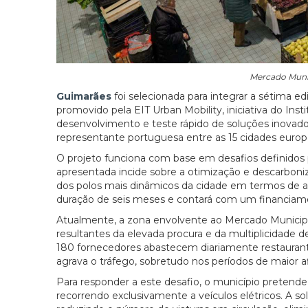
Mercado Muni
Guimarães
foi selecionada para integrar a sétima 
promovido pela EIT Urban Mobility, iniciativa do Ins
desenvolvimento e teste rápido de soluções inovado
representante portuguesa entre as 15 cidades europe
O projeto funciona com base em desafios definidos p
apresentada incide sobre a otimização e descarboni
dos polos mais dinâmicos da cidade em termos de a
duração de seis meses e contará com um financiame
Atualmente, a zona envolvente ao Mercado Municipa
resultantes da elevada procura e da multiplicidade 
180 fornecedores abastecem diariamente restaurante
agrava o tráfego, sobretudo nos períodos de maior af
Para responder a este desafio, o município pretend
recorrendo exclusivamente a veículos elétricos. A sol