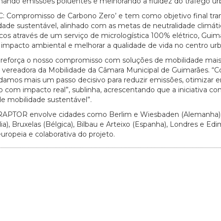
inando emissões poluentes e melhorando a fluidez do tráfego ur
ro C: Compromisso de Carbono Zero’ e tem como objetivo final tr
de sustentável, alinhado com as metas de neutralidade climáti
scos através de um serviço de micrologística 100% elétrico, Guim
 o impacto ambiental e melhorar a qualidade de vida no centro ur
reforça o nosso compromisso com soluções de mobilidade mai
lva, vereadora da Mobilidade da Câmara Municipal de Guimarães. “
, damos mais um passo decisivo para reduzir emissões, otimizar 
om impacto real”, sublinha, acrescentando que a iniciativa con
de mobilidade sustentável”.
 RAPTOR envolve cidades como Berlim e Wiesbaden (Alemanha)
ândia), Bruxelas (Bélgica), Bilbau e Arteixo (Espanha), Londres e E
uropeia e colaborativa do projeto.
20/07/2026