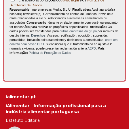
Li e aceito as condições do
Aviso legal
e da
Política de
Proteção de Dados
Responsable:
Interempresas Media, S.L.U.
Finalidades:
Assinatura da(s)
nossa(s) newsletter(s). Gerenciamento de contas de usuários. Envio de e-
mails relacionados a ele ou relacionados a interesses semelhantes ou
associados.
Conservação:
durante o relacionamento com você, ou enquanto
for necessário para realizar os propósitos especificados.
Atribuição:
Os
dados podem ser transferidos para
outras empresas do grupo
por motivos de
gestão interna.
Derechos:
Acceso, rectificación, oposición, supresión,
portabilidad, limitación del tratatamiento y decisiones automatizadas:
entre em
contato com nosso DPO
. Si considera que el tratamiento no se ajusta a la
normativa vigente, puede presentar reclamación ante la
AEPD
.
Mais
informação:
Política de Proteção de Dados
ialimentar.pt
iAlimentar - Informação profissional para a
indústria alimentar portuguesa
Estatuto Editorial