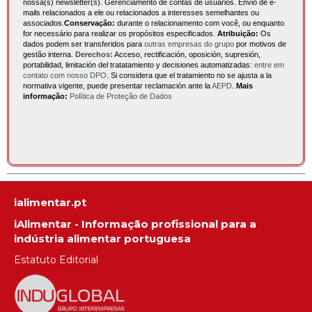
nossa(s) newsletter(s). Gerenciamento de contas de usuários. Envio de e-
mails relacionados a ele ou relacionados a interesses semelhantes ou
associados.
Conservação:
durante o relacionamento com você, ou enquanto
for necessário para realizar os propósitos especificados.
Atribuição:
Os
dados podem ser transferidos para
outras empresas do grupo
por motivos de
gestão interna.
Derechos:
Acceso, rectificación, oposición, supresión,
portabilidad, limitación del tratatamiento y decisiones automatizadas:
entre em
contato com nosso DPO
. Si considera que el tratamiento no se ajusta a la
normativa vigente, puede presentar reclamación ante la
AEPD
.
Mais
informação:
Política de Proteção de Dados
ialimentar.pt
iAlimentar - Informação profissional para a
indústria alimentar portuguesa
Estatuto Editorial