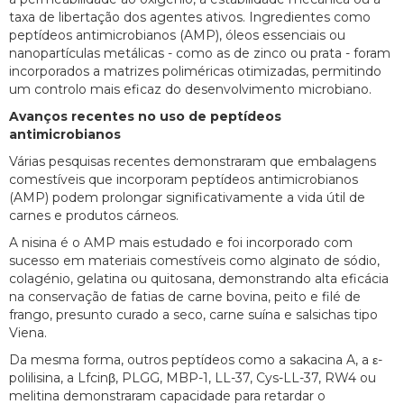
taxa de libertação dos agentes ativos. Ingredientes como
peptídeos antimicrobianos (AMP), óleos essenciais ou
nanopartículas metálicas - como as de zinco ou prata - foram
incorporados a matrizes poliméricas otimizadas, permitindo
um controlo mais eficaz do desenvolvimento microbiano.
Avanços recentes no uso de peptídeos
antimicrobianos
Várias pesquisas recentes demonstraram que embalagens
comestíveis que incorporam peptídeos antimicrobianos
(AMP) podem prolongar significativamente a vida útil de
carnes e produtos cárneos.
A nisina é o AMP mais estudado e foi incorporado com
sucesso em materiais comestíveis como alginato de sódio,
colagénio, gelatina ou quitosana, demonstrando alta eficácia
na conservação de fatias de carne bovina, peito e filé de
frango, presunto curado a seco, carne suína e salsichas tipo
Viena.
Da mesma forma, outros peptídeos como a sakacina A, a ε-
polilisina, a Lfcinβ, PLGG, MBP-1, LL-37, Cys-LL-37, RW4 ou
melitina demonstraram capacidade para retardar o