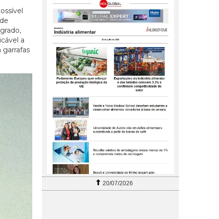
ossível
 de
egrado,
icável a
 garrafas
20/07/2026