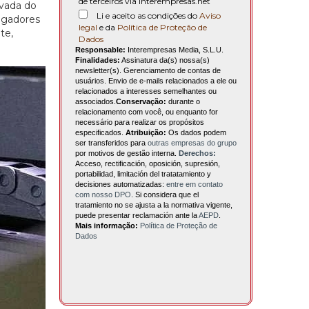
de terceiros via interempresas.net
evada do
Li e aceito as condições do
Aviso
tigadores
legal
e da
Política de Proteção de
te,
Dados
Responsable:
Interempresas Media, S.L.U.
Finalidades:
Assinatura da(s) nossa(s)
newsletter(s). Gerenciamento de contas de
usuários. Envio de e-mails relacionados a ele ou
relacionados a interesses semelhantes ou
associados.
Conservação:
durante o
relacionamento com você, ou enquanto for
necessário para realizar os propósitos
especificados.
Atribuição:
Os dados podem
ser transferidos para
outras empresas do grupo
por motivos de gestão interna.
Derechos:
Acceso, rectificación, oposición, supresión,
portabilidad, limitación del tratatamiento y
decisiones automatizadas:
entre em contato
com nosso DPO
. Si considera que el
tratamiento no se ajusta a la normativa vigente,
puede presentar reclamación ante la
AEPD
.
Mais informação:
Política de Proteção de
Dados