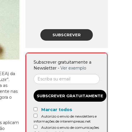
SUBSCREVER
Subscrever gratuitamente a
Newsletter -
Ver exemplo
EEA) da
zir”.
a as
mente nas
SUBSCREVER GRATUITAMENTE
gora o
Marcar todos
Autorizo o envio de newsletters e
informações de interempresas.net
s aplicam
Autorizo o envio de comunicações
são