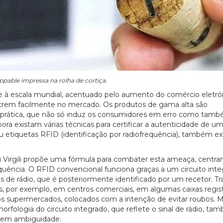
ppable impressa na rolha de cortiça.
 à escala mundial, acentuado pelo aumento do comércio eletró
ntrem facilmente no mercado. Os produtos de gama alta são
a prática, que não só induz os consumidores em erro como tam
ra existam várias técnicas para certificar a autenticidade de u
etiquetas RFID (identificação por radiofrequência), também e
i Virgili propõe uma fórmula para combater esta ameaça, centra
equência. O RFID convencional funciona graças a um circuito int
s de rádio, que é posteriormente identificado por um recetor. Tr
 por exemplo, em centros comerciais, em algumas caixas regis
os supermercados, colocados com a intenção de evitar roubos.
rfologia do circuito integrado, que reflete o sinal de rádio, ta
 sem ambiguidade.