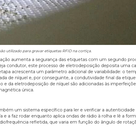
são utilizado para gravar etiquetas RFID na cortiça.
igação aumenta a segurança das etiquetas com um segundo proc
 seja condutor, este processo de eletrodeposição deposita uma 
a etapa acrescenta um parâmetro adicional de variabilidade: o te
a de níquel e, por conseguinte, a condutividade final da etique
o e da eletrodeposição de níquel são adicionadas às imperfeiçõ
omagnética única.
ém um sistema específico para ler e verificar a autenticidade
fa e a faz rodar enquanto aplica ondas de rádio à rolha e lê a fo
iofrequência refletida, que varia em função do ângulo de rotaç