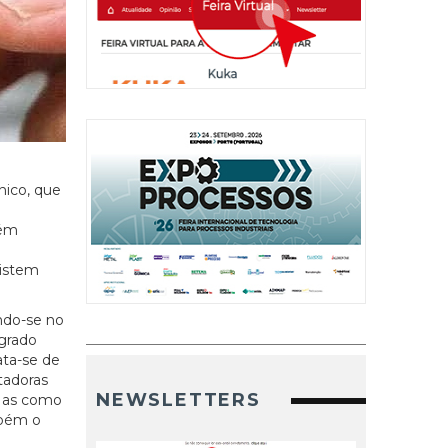
nico, que
bém
m
xistem
ndo-se no
egrado
ata-se de
tadoras
NEWSLETTERS
 Mas como
mbém o