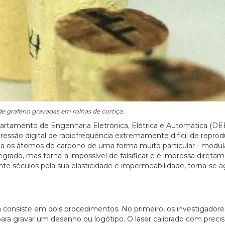
27/07/2026
e grafeno gravadas em rolhas de cortiça.
rtamento de Engenharia Eletrónica, Elétrica e Automática (DE
ssão digital de radiofrequência extremamente difícil de reprodu
iza os átomos de carbono de uma forma muito particular - modul
rado, mas torna-a impossível de falsificar e é impressa direta
ante séculos pela sua elasticidade e impermeabilidade, torna-se a
 consiste em dois procedimentos. No primeiro, os investigadore
para gravar um desenho ou logótipo. O laser calibrado com preci