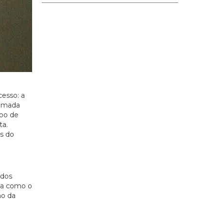
esso: a
camada
mpo de
ta.
es do
 dos
rma como o
ão da