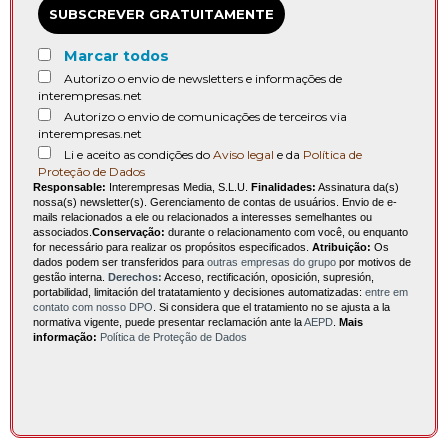
SUBSCREVER GRATUITAMENTE
Marcar todos
Autorizo o envio de newsletters e informações de
interempresas.net
Autorizo o envio de comunicações de terceiros via
interempresas.net
Li e aceito as condições do
Aviso legal
e da
Política de
Proteção de Dados
Responsable:
Interempresas Media, S.L.U.
Finalidades:
Assinatura da(s)
nossa(s) newsletter(s). Gerenciamento de contas de usuários. Envio de e-
mails relacionados a ele ou relacionados a interesses semelhantes ou
associados.
Conservação:
durante o relacionamento com você, ou enquanto
for necessário para realizar os propósitos especificados.
Atribuição:
Os
dados podem ser transferidos para
outras empresas do grupo
por motivos de
gestão interna.
Derechos:
Acceso, rectificación, oposición, supresión,
portabilidad, limitación del tratatamiento y decisiones automatizadas:
entre em
contato com nosso DPO
. Si considera que el tratamiento no se ajusta a la
normativa vigente, puede presentar reclamación ante la
AEPD
.
Mais
informação:
Política de Proteção de Dados