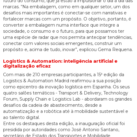
futuro do consumo, que já estão a impulsionar o dia a dia das
marcas. “Na embalagem, como em qualquer setor, um dos
desafios mais importantes é conectar-se com narrativas e
fortalecer marcas com um propósito. O objetivo, portanto, é
converter a embalagem numa interface que integre a
sociedade, o consumo e o futuro, para que possamos ter
uma espécie de radar que nos permita antecipar tendências,
conectar com valores sociais emergentes, construir um
propósito e, acima de tudo, inovar”, explicou Gema Requena.
Logistics & Automation: inteligência artificial e
digitalização eficaz
Com mais de 210 empresas participantes, a 15ª edição da
Logistics & Automation Madrid reafirmou a sua posição
como epicentro da inovação logística em Espanha. Os seus
quatro salões temáticos - Transport & Delivery, Technology
Forum, Supply Chain e Logistics Lab - abordaram os grandes
desafios da cadeia de abastecimento, desde a
automatização e a robótica até à mobilidade sustentável e
ao talento digital.
Entre os destaques desta edição, a inauguração oficial foi
presidida por autoridades como José Antonio Santano,
secretário de Estado dos Transportes e Mobilidade