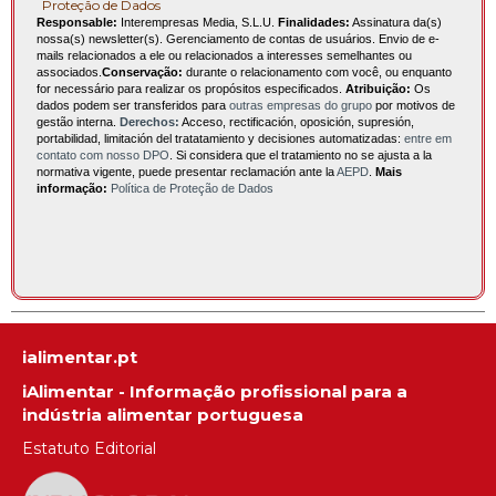
Proteção de Dados
Responsable:
Interempresas Media, S.L.U.
Finalidades:
Assinatura da(s)
nossa(s) newsletter(s). Gerenciamento de contas de usuários. Envio de e-
mails relacionados a ele ou relacionados a interesses semelhantes ou
associados.
Conservação:
durante o relacionamento com você, ou enquanto
for necessário para realizar os propósitos especificados.
Atribuição:
Os
dados podem ser transferidos para
outras empresas do grupo
por motivos de
gestão interna.
Derechos:
Acceso, rectificación, oposición, supresión,
portabilidad, limitación del tratatamiento y decisiones automatizadas:
entre em
contato com nosso DPO
. Si considera que el tratamiento no se ajusta a la
normativa vigente, puede presentar reclamación ante la
AEPD
.
Mais
informação:
Política de Proteção de Dados
ialimentar.pt
iAlimentar - Informação profissional para a
indústria alimentar portuguesa
Estatuto Editorial