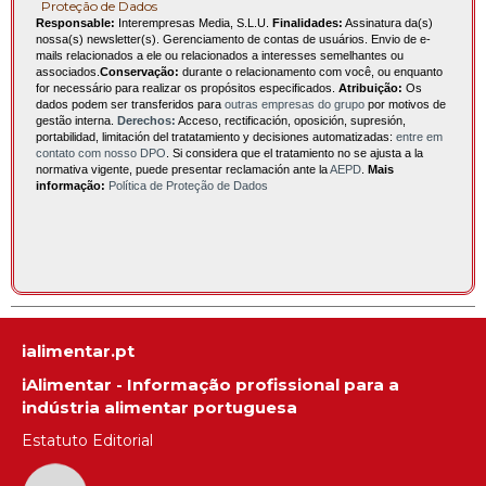
Proteção de Dados
Responsable:
Interempresas Media, S.L.U.
Finalidades:
Assinatura da(s)
nossa(s) newsletter(s). Gerenciamento de contas de usuários. Envio de e-
mails relacionados a ele ou relacionados a interesses semelhantes ou
associados.
Conservação:
durante o relacionamento com você, ou enquanto
for necessário para realizar os propósitos especificados.
Atribuição:
Os
dados podem ser transferidos para
outras empresas do grupo
por motivos de
gestão interna.
Derechos:
Acceso, rectificación, oposición, supresión,
portabilidad, limitación del tratatamiento y decisiones automatizadas:
entre em
contato com nosso DPO
. Si considera que el tratamiento no se ajusta a la
normativa vigente, puede presentar reclamación ante la
AEPD
.
Mais
informação:
Política de Proteção de Dados
ialimentar.pt
iAlimentar - Informação profissional para a
indústria alimentar portuguesa
Estatuto Editorial