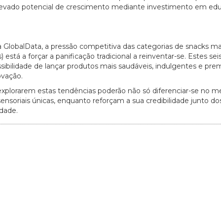
elevado potencial de crescimento mediante investimento em ed
27/07/2026
lobalData, a pressão competitiva das categorias de snacks ma
 está a forçar a panificação tradicional a reinventar-se. Estes sei
bilidade de lançar produtos mais saudáveis, indulgentes e pre
ovação.
explorarem estas tendências poderão não só diferenciar-se no m
soriais únicas, enquanto reforçam a sua credibilidade junto do
idade.