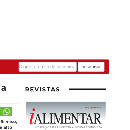
pesquisar
 a
REVISTAS
5: miso,
 alto