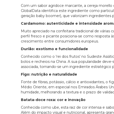
Com um sabor agridoce marcante, a cereja morello
GlobalData identifica este ingrediente como partic
geração baby boomer), que valorizam ingredientes 
Cardamomo: autenticidade e intensidade arom
Muito apreciado na confeitaria tradicional de vária
perfil fresco e picante posiciona-se como resposta 
crescimento entre consumidores europeus.
Durião: exotismo e funcionalidade
Conhecido como o 'rei dos frutos' no Sudeste Asiáti
bolos e recheios na China. A sua popularidade deve-s
associada, tornando-se um ingrediente estratégico 
Figo: nutrição e naturalidade
Fonte de fibras, potássio, cálcio e antioxidantes, o
Médio Oriente, em especial nos Emirados Árabes Uni
humidade, melhorando a textura e o prazo de valida
Batata-doce roxa: cor e inovação
Conhecida como ube, esta raiz de cor intensa e sabo
Além do impacto visual e nutricional, apresenta gran