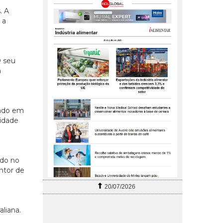
. A
 a
O seu
m
rado em
lidade
ado no
ntor de
20/07/2026
liana.