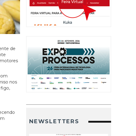
ente de
nte
o motores
 com
miso nos
figo,
recendo
com
NEWSLETTERS