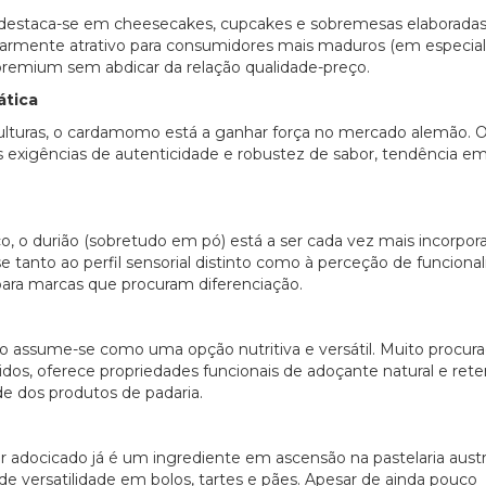
 destaca-se em cheesecakes, cupcakes e sobremesas elaboradas
ularmente atrativo para consumidores mais maduros (em especial
premium sem abdicar da relação qualidade-preço.
ática
s culturas, o cardamomo está a ganhar força no mercado alemão. 
às exigências de autenticidade e robustez de sabor, tendência e
co, o durião (sobretudo em pó) está a ser cada vez mais incorpo
e tanto ao perfil sensorial distinto como à perceção de funciona
para marcas que procuram diferenciação.
 figo assume-se como uma opção nutritiva e versátil. Muito procur
dos, oferece propriedades funcionais de adoçante natural e rete
de dos produtos de padaria.
20/07/2026
r adocicado já é um ingrediente em ascensão na pastelaria austra
de versatilidade em bolos, tartes e pães. Apesar de ainda pouco