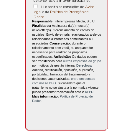
de terceiros via interempresas.net
Li e aceito as condições do
Aviso
legal
e da
Política de Proteção de
Dados
Responsable:
Interempresas Media, S.L.U.
Finalidades:
Assinatura da(s) nossa(s)
newsletter(s). Gerenciamento de contas de
usuários. Envio de e-mails relacionados a ele ou
relacionados a interesses semelhantes ou
associados.
Conservação:
durante o
relacionamento com você, ou enquanto for
necessário para realizar os propósitos
especificados.
Atribuição:
Os dados podem
ser transferidos para
outras empresas do grupo
por motivos de gestão interna.
Derechos:
Acceso, rectificación, oposición, supresión,
portabilidad, limitación del tratatamiento y
decisiones automatizadas:
entre em contato
com nosso DPO
. Si considera que el
tratamiento no se ajusta a la normativa vigente,
puede presentar reclamación ante la
AEPD
.
Mais informação:
Política de Proteção de
Dados