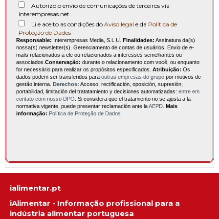
Autorizo o envio de comunicações de terceiros via
interempresas.net
Li e aceito as condições do
Aviso legal
e da
Política de
Proteção de Dados
Responsable:
Interempresas Media, S.L.U.
Finalidades:
Assinatura da(s)
nossa(s) newsletter(s). Gerenciamento de contas de usuários. Envio de e-
mails relacionados a ele ou relacionados a interesses semelhantes ou
associados.
Conservação:
durante o relacionamento com você, ou enquanto
for necessário para realizar os propósitos especificados.
Atribuição:
Os
dados podem ser transferidos para
outras empresas do grupo
por motivos de
gestão interna.
Derechos:
Acceso, rectificación, oposición, supresión,
portabilidad, limitación del tratatamiento y decisiones automatizadas:
entre em
contato com nosso DPO
. Si considera que el tratamiento no se ajusta a la
normativa vigente, puede presentar reclamación ante la
AEPD
.
Mais
informação:
Política de Proteção de Dados
ialimentar.pt
iAlimentar - Informação profissional para a
indústria alimentar portuguesa