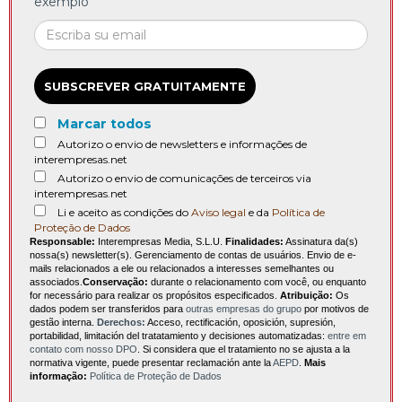
exemplo
SUBSCREVER GRATUITAMENTE
Marcar todos
Autorizo o envio de newsletters e informações de
interempresas.net
Autorizo o envio de comunicações de terceiros via
interempresas.net
Li e aceito as condições do
Aviso legal
e da
Política de
Proteção de Dados
Responsable:
Interempresas Media, S.L.U.
Finalidades:
Assinatura da(s)
nossa(s) newsletter(s). Gerenciamento de contas de usuários. Envio de e-
mails relacionados a ele ou relacionados a interesses semelhantes ou
associados.
Conservação:
durante o relacionamento com você, ou enquanto
for necessário para realizar os propósitos especificados.
Atribuição:
Os
dados podem ser transferidos para
outras empresas do grupo
por motivos de
gestão interna.
Derechos:
Acceso, rectificación, oposición, supresión,
portabilidad, limitación del tratatamiento y decisiones automatizadas:
entre em
contato com nosso DPO
. Si considera que el tratamiento no se ajusta a la
normativa vigente, puede presentar reclamación ante la
AEPD
.
Mais
informação:
Política de Proteção de Dados