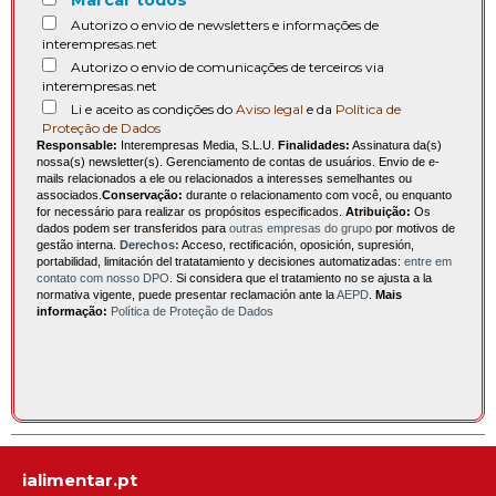
Marcar todos
Autorizo o envio de newsletters e informações de
interempresas.net
Autorizo o envio de comunicações de terceiros via
interempresas.net
Li e aceito as condições do
Aviso legal
e da
Política de
Proteção de Dados
Responsable:
Interempresas Media, S.L.U.
Finalidades:
Assinatura da(s)
nossa(s) newsletter(s). Gerenciamento de contas de usuários. Envio de e-
mails relacionados a ele ou relacionados a interesses semelhantes ou
associados.
Conservação:
durante o relacionamento com você, ou enquanto
for necessário para realizar os propósitos especificados.
Atribuição:
Os
dados podem ser transferidos para
outras empresas do grupo
por motivos de
gestão interna.
Derechos:
Acceso, rectificación, oposición, supresión,
portabilidad, limitación del tratatamiento y decisiones automatizadas:
entre em
contato com nosso DPO
. Si considera que el tratamiento no se ajusta a la
normativa vigente, puede presentar reclamación ante la
AEPD
.
Mais
informação:
Política de Proteção de Dados
ialimentar.pt