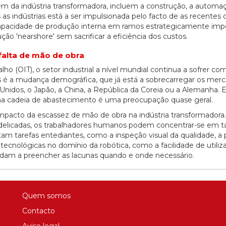
ém da indústria transformadora, incluem a construção, a automa
s indústrias está a ser impulsionada pelo facto de as recentes c
 capacidade de produção interna em ramos estrategicamente imp
o 'nearshore' sem sacrificar a eficiência dos custos.
 falta de mão de obra
o (OIT), o setor industrial a nível mundial continua a sofrer co
s é a mudança demográfica, que já está a sobrecarregar os mer
Unidos, o Japão, a China, a República da Coreia ou a Alemanha.
o na cadeia de abastecimento é uma preocupação quase geral.
 impacto da escassez de mão de obra na indústria transformadora
u delicadas, os trabalhadores humanos podem concentrar-se em t
am tarefas entediantes, como a inspeção visual da qualidade, a 
ecnológicas no domínio da robótica, como a facilidade de utiliz
udam a preencher as lacunas quando e onde necessário.
Quem somos
Contacto