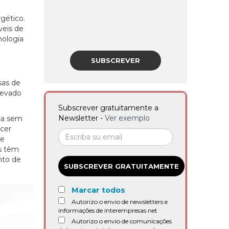
gético.
veis de
nologia
SUBSCREVER
sas de
levado
Subscrever gratuitamente a
Newsletter -
Ver exemplo
ca sem
ecer
ue
s têm
nto de
SUBSCREVER GRATUITAMENTE
Marcar todos
Autorizo o envio de newsletters e
informações de interempresas.net
Autorizo o envio de comunicações