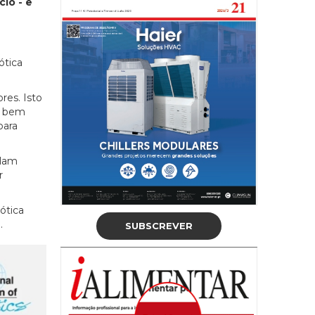
io - e
ótica
res. Isto
', bem
para
ulam
r
ótica
.
SUBSCREVER