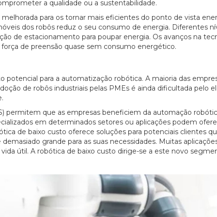
comprometer a qualidade ou a sustentabilidade.
melhorada para os tornar mais eficientes do ponto de vista ener
veis dos robôs reduz o seu consumo de energia. Diferentes ní
27/07/2026
o de estacionamento para poupar energia. Os avanços na tec
da força de preensão quase sem consumo energético.
to potencial para a automatização robótica. A maioria das empre
oção de robôs industriais pelas PMEs é ainda dificultada pelo e
e.
aS) permitem que as empresas beneficiem da automação robóti
pecializados em determinados setores ou aplicações podem ofer
ótica de baixo custo oferece soluções para potenciais clientes q
emasiado grande para as suas necessidades. Muitas aplicaçõe
vida útil. A robótica de baixo custo dirige-se a este novo segme