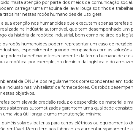
do muita atenção por parte dos meios de comunicação social. 
 podem carregar uma máquina de lavar louça sozinhos e trabalh
 a trabalhar nestes robôs humanoides de uso geral.
trar a sua atenção nos humanoides que executam apenas tarefas d
ser realizada na indústria automóvel, que tem desempenhado um 
go da história da robótica industrial, bem como na área da logíst
e se os robôs humanoides podem representar um caso de negócio
 industriais, especialmente quando comparados com as soluções
 que podem beneficiar intrinsecamente da forma humanoide e qu
a a robótica, por exemplo, no domínio da logística e do armaz
ambiental da ONU e dos regulamentos correspondentes em todo
a a inclusão nas 'whitelists' de fornecedores. Os robôs desem
r estes objetivos.
efas com elevada precisão reduz o desperdício de material e m
Estes sistemas automatizados garantem uma qualidade consiste
20/07/2026
em uma vida útil longa e uma manutenção mínima.
ainéis solares, baterias para carros elétricos ou equipamento d
ução rentável. Permitem aos fabricantes aumentar rapidamente a