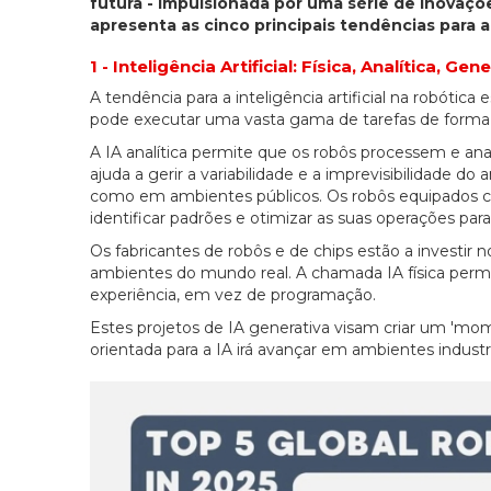
futura - impulsionada por uma série de inovaçõ
apresenta as cinco principais tendências para a
1 - Inteligência Artificial: Física, Analítica, Gen
A tendência para a inteligência artificial na robótica 
pode executar uma vasta gama de tarefas de forma 
A IA analítica permite que os robôs processem e ana
ajuda a gerir a variabilidade e a imprevisibilidade 
como em ambientes públicos. Os robôs equipados com
identificar padrões e otimizar as suas operações para
Os fabricantes de robôs e de chips estão a investi
ambientes do mundo real. A chamada IA física perm
experiência, em vez de programação.
Estes projetos de IA generativa visam criar um 'mom
orientada para a IA irá avançar em ambientes industr