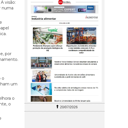
A visão:
ar numa
e
papel
ica.
e, por
enamento.
 o
penham um
elhora o
nte, o
20/07/2026
e