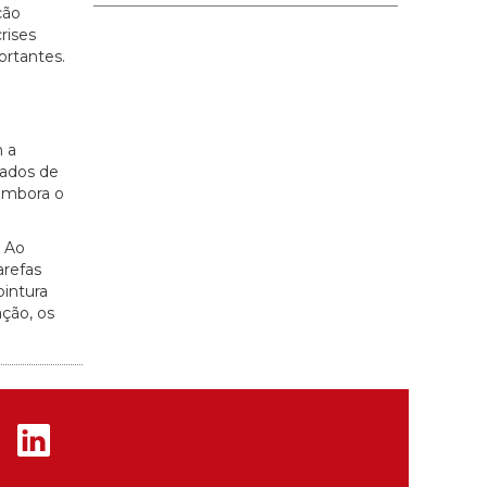
ção
rises
ortantes.
m a
cados de
 Embora o
. Ao
arefas
pintura
ação, os