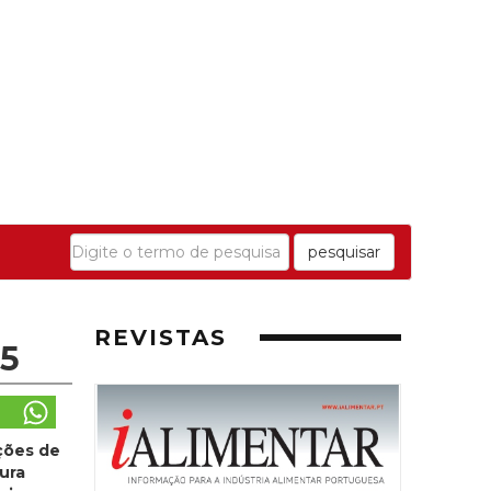
pesquisar
REVISTAS
25
ções de
ura