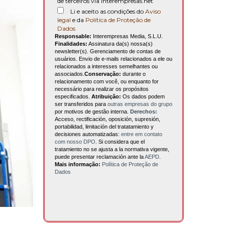
de terceiros via interempresas.net
Li e aceito as condições do
Aviso
legal
e da
Política de Proteção de
Dados
Responsable:
Interempresas Media, S.L.U.
Finalidades:
Assinatura da(s) nossa(s)
newsletter(s). Gerenciamento de contas de
usuários. Envio de e-mails relacionados a ele ou
relacionados a interesses semelhantes ou
associados.
Conservação:
durante o
relacionamento com você, ou enquanto for
necessário para realizar os propósitos
especificados.
Atribuição:
Os dados podem
ser transferidos para
outras empresas do grupo
por motivos de gestão interna.
Derechos:
Acceso, rectificación, oposición, supresión,
portabilidad, limitación del tratatamiento y
decisiones automatizadas:
entre em contato
com nosso DPO
. Si considera que el
tratamiento no se ajusta a la normativa vigente,
puede presentar reclamación ante la
AEPD
.
Mais informação:
Política de Proteção de
Dados