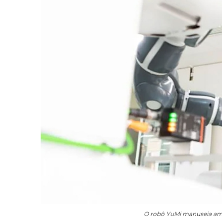
O robô YuMi manuseia amo