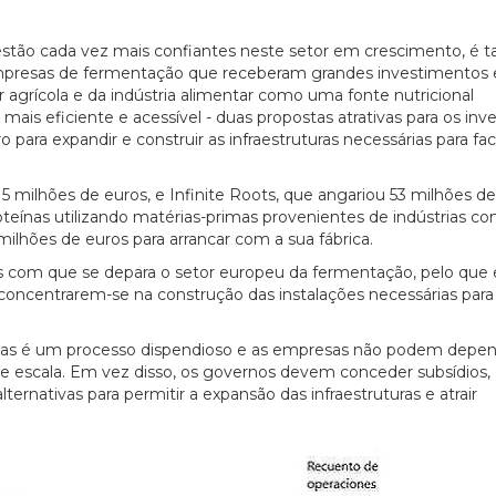
s estão cada vez mais confiantes neste setor em crescimento, é
s empresas de fermentação que receberam grandes investimentos 
agrícola e da indústria alimentar como uma fonte nutricional
ais eficiente e acessível - duas propostas atrativas para os inve
ara expandir e construir as infraestruturas necessárias para facil
5 milhões de euros, e Infinite Roots, que angariou 53 milhões de
eínas utilizando matérias-primas provenientes de indústrias c
milhões de euros para arrancar com a sua fábrica.
fios com que se depara o setor europeu da fermentação, pelo que 
concentrarem-se na construção das instalações necessárias para
ricas é um processo dispendioso e as empresas não podem depe
nde escala. Em vez disso, os governos devem conceder subsídios,
ernativas para permitir a expansão das infraestruturas e atrair
20/07/2026