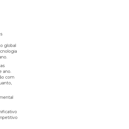
os
o global
ecnologia
ano.
tas
e ano.
ção com
uanto,
amental
ificativo
mpetitivo