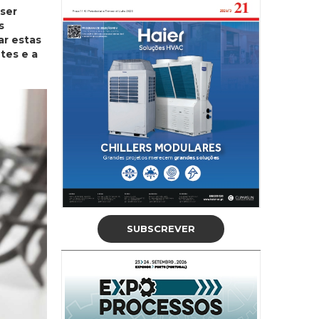
ser
s
ar estas
tes e a
SUBSCREVER