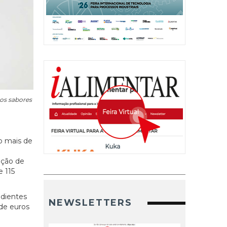
 os sabores
o mais de
ução de
e 115
edientes
NEWSLETTERS
 de euros