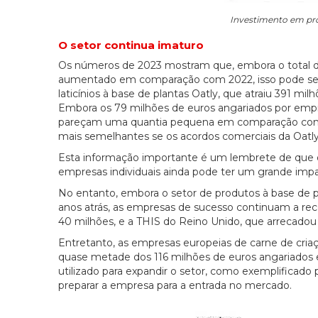
Investimento em prot
O setor continua imaturo
Os números de 2023 mostram que, embora o total d
aumentado em comparação com 2022, isso pode ser 
laticínios à base de plantas Oatly, que atraiu 391 m
Embora os 79 milhões de euros angariados por empr
pareçam uma quantia pequena em comparação com os
mais semelhantes se os acordos comerciais da Oatl
Esta informação importante é um lembrete de que o
empresas individuais ainda pode ter um grande imp
No entanto, embora o setor de produtos à base de p
anos atrás, as empresas de sucesso continuam a re
40 milhões, e a THIS do Reino Unido, que arrecadou 
Entretanto, as empresas europeias de carne de cria
quase metade dos 116 milhões de euros angariados 
utilizado para expandir o setor, como exemplificado
preparar a empresa para a entrada no mercado.