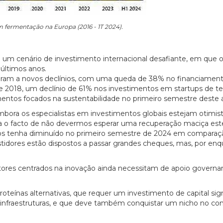
 fermentação na Europa (2016 - 1T 2024).
 um cenário de investimento internacional desafiante, em que 
últimos anos.
aram a novos declínios, com uma queda de 38% no financiament
de 2018, um declínio de 61% nos investimentos em startups de t
entos focados na sustentabilidade no primeiro semestre deste 
ora os especialistas em investimentos globais estejam otimis
ara o facto de não devermos esperar uma recuperação maciça est
s tenha diminuído no primeiro semestre de 2024 em compara
tidores estão dispostos a passar grandes cheques, mas, por enq
ores centrados na inovação ainda necessitam de apoio govern
roteínas alternativas, que requer um investimento de capital sign
e infraestruturas, e que deve também conquistar um nicho no co