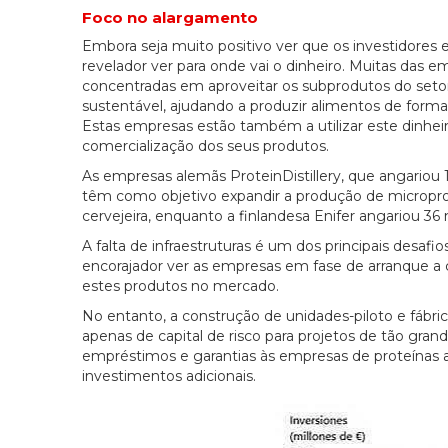
Foco no alargamento
Embora seja muito positivo ver que os investidore
revelador ver para onde vai o dinheiro. Muitas da
concentradas em aproveitar os subprodutos do setor 
sustentável, ajudando a produzir alimentos de forma m
Estas empresas estão também a utilizar este dinheiro p
comercialização dos seus produtos.
As empresas alemãs ProteinDistillery, que angariou 1
têm como objetivo expandir a produção de microprot
cervejeira, enquanto a finlandesa Enifer angariou 36 
A falta de infraestruturas é um dos principais desa
encorajador ver as empresas em fase de arranque a 
estes produtos no mercado.
No entanto, a construção de unidades-piloto e fáb
apenas de capital de risco para projetos de tão gra
empréstimos e garantias às empresas de proteínas alt
investimentos adicionais.