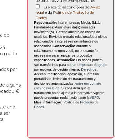
de terceiros via interempresas.net
Li e aceito as condições do
Aviso
legal
e da
Política de Proteção de
Dados
Responsable:
Interempresas Media, S.L.U.
Finalidades:
Assinatura da(s) nossa(s)
newsletter(s). Gerenciamento de contas de
a de
usuários. Envio de e-mails relacionados a ele ou
relacionados a interesses semelhantes ou
associados.
Conservação:
durante o
024
relacionamento com você, ou enquanto for
ão muito
necessário para realizar os propósitos
especificados.
Atribuição:
Os dados podem
ser transferidos para
outras empresas do grupo
ndos por
por motivos de gestão interna.
Derechos:
Acceso, rectificación, oposición, supresión,
portabilidad, limitación del tratatamiento y
decisiones automatizadas:
entre em contato
 de alguns
com nosso DPO
. Si considera que el
recadou €
tratamiento no se ajusta a la normativa vigente,
puede presentar reclamación ante la
AEPD
.
Mais informação:
Política de Proteção de
ste ano,
Dados
a ser
sa