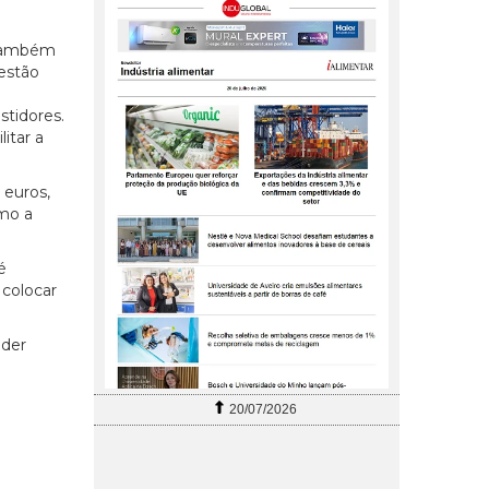
 também
estão
stidores.
itar a
 euros,
omo a
é
 colocar
nder
20/07/2026