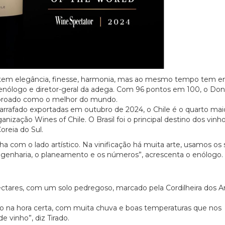
e tem elegância, finesse, harmonia, mas ao mesmo tempo tem en
o, enólogo e diretor-geral da adega. Com 96 pontos em 100, o Do
r coroado como o melhor do mundo.
arrafado exportadas em outubro de 2024, o Chile é o quarto mai
zação Wines of Chile. O Brasil foi o principal destino dos vinh
reia do Sul.
 com o lado artístico. Na vinificação há muita arte, usamos os 
genharia, o planeamento e os números”, acrescenta o enólogo.
ctares, com um solo pedregoso, marcado pela Cordilheira dos A
do na hora certa, com muita chuva e boas temperaturas que nos
 vinho”, diz Tirado.