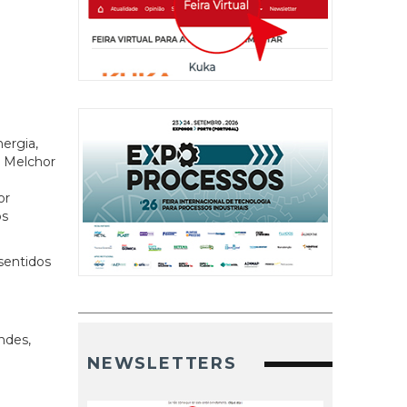
ergia,
n Melchor
or
os
sentidos
ndes,
NEWSLETTERS