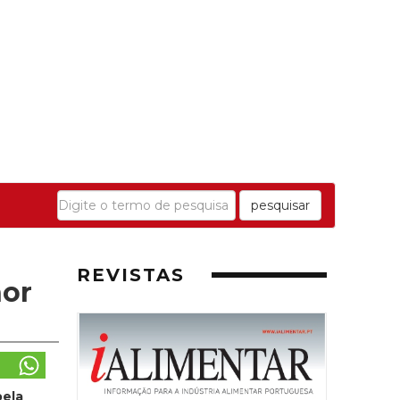
pesquisar
REVISTAS
hor
pela