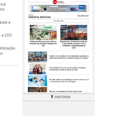
tica
tre
para a
e a 200
tilização
mo
20/07/2026