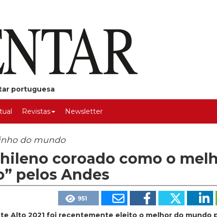
ntar portuguesa
rtual
Revistas
Newsletter
 vinho do mundo
chileno coroado como o mel
o” pelos Andes
951
e Alto 2021 foi recentemente eleito o melhor do mundo 