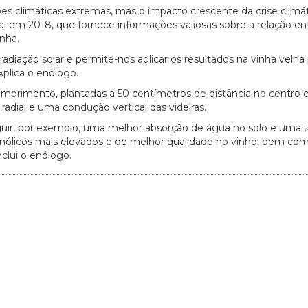
ões climáticas extremas, mas o impacto crescente da crise climá
l em 2018, que fornece informações valiosas sobre a relação en
nha.
diação solar e permite-nos aplicar os resultados na vinha velha 
xplica o enólogo.
omprimento, plantadas a 50 centímetros de distância no centro 
adial e uma condução vertical das videiras.
guir, por exemplo, uma melhor absorção de água no solo e uma u
enólicos mais elevados e de melhor qualidade no vinho, bem co
clui o enólogo.
20/07/2026