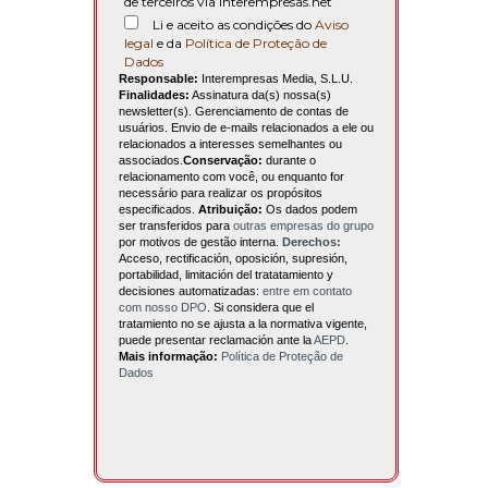
de terceiros via interempresas.net
Li e aceito as condições do
Aviso
legal
e da
Política de Proteção de
Dados
Responsable:
Interempresas Media, S.L.U.
Finalidades:
Assinatura da(s) nossa(s)
newsletter(s). Gerenciamento de contas de
usuários. Envio de e-mails relacionados a ele ou
relacionados a interesses semelhantes ou
associados.
Conservação:
durante o
relacionamento com você, ou enquanto for
necessário para realizar os propósitos
especificados.
Atribuição:
Os dados podem
ser transferidos para
outras empresas do grupo
por motivos de gestão interna.
Derechos:
Acceso, rectificación, oposición, supresión,
portabilidad, limitación del tratatamiento y
decisiones automatizadas:
entre em contato
com nosso DPO
. Si considera que el
tratamiento no se ajusta a la normativa vigente,
puede presentar reclamación ante la
AEPD
.
Mais informação:
Política de Proteção de
Dados