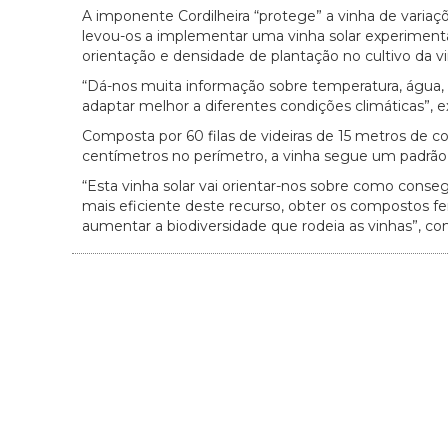
A imponente Cordilheira “protege” a vinha de variaç
levou-os a implementar uma vinha solar experimenta
orientação e densidade de plantação no cultivo da vi
“Dá-nos muita informação sobre temperatura, água, ra
adaptar melhor a diferentes condições climáticas”, e
Composta por 60 filas de videiras de 15 metros de c
centímetros no perímetro, a vinha segue um padrão r
“Esta vinha solar vai orientar-nos sobre como conse
mais eficiente deste recurso, obter os compostos f
aumentar a biodiversidade que rodeia as vinhas”, con