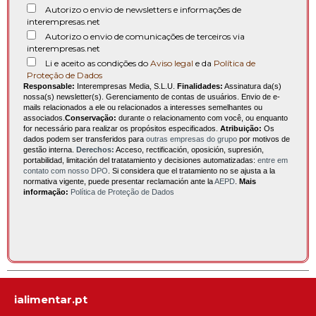
Autorizo o envio de newsletters e informações de
interempresas.net
Autorizo o envio de comunicações de terceiros via
interempresas.net
Li e aceito as condições do
Aviso legal
e da
Política de
Proteção de Dados
Responsable:
Interempresas Media, S.L.U.
Finalidades:
Assinatura da(s)
nossa(s) newsletter(s). Gerenciamento de contas de usuários. Envio de e-
mails relacionados a ele ou relacionados a interesses semelhantes ou
associados.
Conservação:
durante o relacionamento com você, ou enquanto
for necessário para realizar os propósitos especificados.
Atribuição:
Os
dados podem ser transferidos para
outras empresas do grupo
por motivos de
gestão interna.
Derechos:
Acceso, rectificación, oposición, supresión,
portabilidad, limitación del tratatamiento y decisiones automatizadas:
entre em
contato com nosso DPO
. Si considera que el tratamiento no se ajusta a la
normativa vigente, puede presentar reclamación ante la
AEPD
.
Mais
informação:
Política de Proteção de Dados
ialimentar.pt