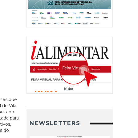
rnes que
 de Vila
acitado
tada para
NEWSLETTERS
ivos,
s do