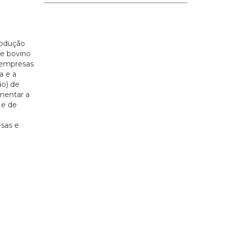
rodução
de bovino
s empresas
a e a
ão) de
mentar a
 e de
esas e