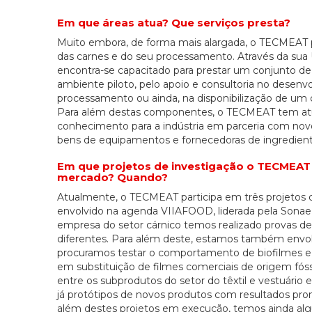
Em que áreas atua? Que serviços presta?
Muito embora, de forma mais alargada, o TECMEAT po
das carnes e do seu processamento. Através da sua 
encontra-se capacitado para prestar um conjunto de 
ambiente piloto, pelo apoio e consultoria no desenv
processamento ou ainda, na disponibilização de um c
Para além destas componentes, o TECMEAT tem at
conhecimento para a indústria em parceria com no
bens de equipamentos e fornecedoras de ingredient
Em que projetos de investigação o TECMEAT 
mercado? Quando?
Atualmente, o TECMEAT participa em três projetos 
envolvido na agenda VIIAFOOD, liderada pela Sonae
empresa do setor cárnico temos realizado provas d
diferentes. Para além deste, estamos também envol
procuramos testar o comportamento de biofilmes e a a
em substituição de filmes comerciais de origem fóss
entre os subprodutos do setor do têxtil e vestuário
já protótipos de novos produtos com resultados pro
além destes projetos em execução, temos ainda alg