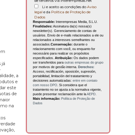
de terceiros via interempresas.net
Li e aceito as condições do
Aviso
legal
e da
Política de Proteção de
Dados
Responsable:
Interempresas Media, S.L.U.
Finalidades:
Assinatura da(s) nossa(s)
newsletter(s). Gerenciamento de contas de
usuários. Envio de e-mails relacionados a ele ou
relacionados a interesses semelhantes ou
associados.
Conservação:
durante o
relacionamento com você, ou enquanto for
 em
necessário para realizar os propósitos
especificados.
Atribuição:
Os dados podem
ser transferidos para
outras empresas do grupo
 já
por motivos de gestão interna.
Derechos:
e
Acceso, rectificación, oposición, supresión,
lidade, a
portabilidad, limitación del tratatamiento y
decisiones automatizadas:
entre em contato
rodutos e
com nosso DPO
. Si considera que el
dar este
tratamiento no se ajusta a la normativa vigente,
uotas de
puede presentar reclamación ante la
AEPD
.
Mais informação:
Política de Proteção de
maior
Dados
como na
tos
verdade
ovação,