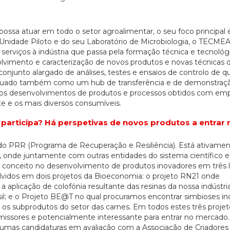
ssa atuar em todo o setor agroalimentar, o seu foco principal 
Unidade Piloto e do seu Laboratório de Microbiologia, o TECME
serviços à indústria que passa pela formação técnica e tecnoló
olvimento e caracterização de novos produtos e novas técnicas 
onjunto alargado de análises, testes e ensaios de controlo de qu
uado também como um hub de transferência e de demonstraç
vos desenvolvimentos de produtos e processos obtidos com em
e e os mais diversos consumíveis.
participa? Há perspetivas de novos produtos a entrar 
do PRR (Programa de Recuperação e Resiliência). Está ativame
, onde juntamente com outras entidades do sistema científico 
e conceito no desenvolvimento de produtos inovadores em três l
vidos em dois projetos da Bioeconomia: o projeto RN21 onde
plicação de colofónia resultante das resinas da nossa indústria 
20/07/2026
il; e o Projeto BE@T no qual procuramos encontrar simbioses in
 e os subprodutos do setor das carnes. Em todos estes três proj
missores e potencialmente interessante para entrar no mercado.
umas candidaturas em avaliação com a Associação de Criadores