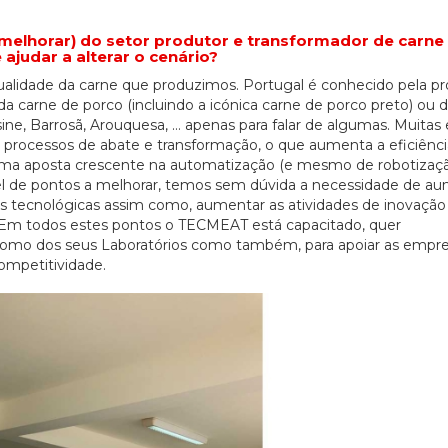
a melhorar) do setor produtor e transformador de carne
judar a alterar o cenário?
ualidade da carne que produzimos. Portugal é conhecido pela p
da carne de porco (incluindo a icónica carne de porco preto) ou 
ine, Barrosã, Arouquesa, … apenas para falar de algumas. Muita
rocessos de abate e transformação, o que aumenta a eficiênci
uma aposta crescente na automatização (e mesmo de robotizaç
vel de pontos a melhorar, temos sem dúvida a necessidade de au
as tecnológicas assim como, aumentar as atividades de inovação
. Em todos estes pontos o TECMEAT está capacitado, quer
o como dos seus Laboratórios como também, para apoiar as empr
ompetitividade.