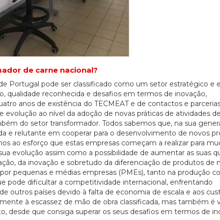
mador de carne nacional?
 de Portugal pode ser classificado como um setor estratégico e
o, qualidade reconhecida e desafios em termos de inovação,
uatro anos de existência do TECMEAT e de contactos e parcerias
e evolução ao nível da adoção de novas práticas de atividades d
mbém do setor transformador. Todos sabemos que, na sua genera
hada e relutante em cooperar para o desenvolvimento de novos p
anos ao esforço que estas empresas começam a realizar para mu
ua evolução assim como a possibilidade de aumentar as suas q
ação, da inovação e sobretudo da diferenciação de produtos de 
do por pequenas e médias empresas (PMEs), tanto na produção 
 pode dificultar a competitividade internacional, enfrentando
e outros países devido à falta de economia de escala e aos cus
emente à escassez de mão de obra classificada, mas também é 
o, desde que consiga superar os seus desafios em termos de in