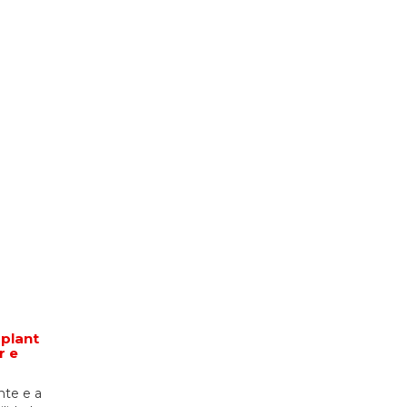
plant
r e
nte e a