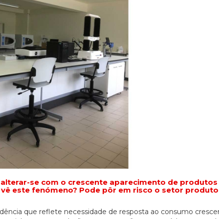
lterar-se com o crescente aparecimento de produtos 
 vê este fenómeno? Pode pôr em risco o setor produto
dência que reflete necessidade de resposta ao consumo cresce