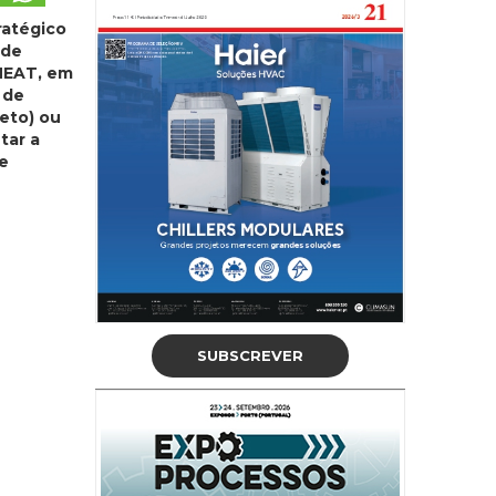
ratégico
 de
CMEAT, em
 de
reto) ou
tar a
de
SUBSCREVER