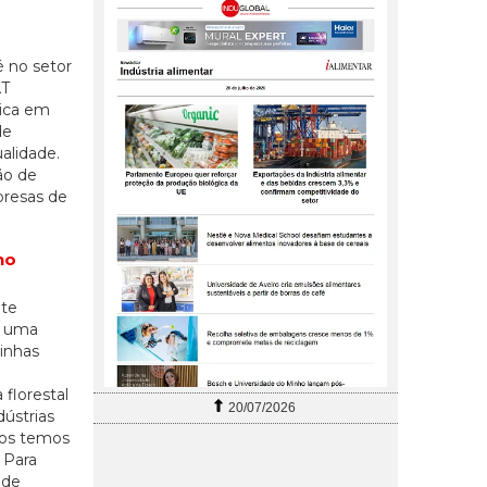
é no setor
AT
gica em
de
alidade.
ão de
presas de
no
nte
e uma
inhas
florestal
20/07/2026
dústrias
etos temos
 Para
 de