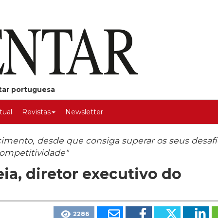
ntar portuguesa
rtual
Revistas
Newsletter
cimento, desde que consiga superar os seus desaf
competitividade"
ia, diretor executivo do
2286