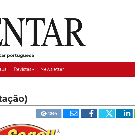
ntar portuguesa
rtual
Revistas
Newsletter
tação)
1364