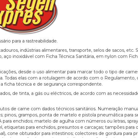
rio para a rastreabilidade.
douros, indústrias alimentares, transporte, selos de sacos, etc.
o, aço inoxidável com Ficha Técnica Sanitária, em nylon com Fich
cações, desde o uso alimentar para marcar todo o tipo de carnes
da. Todas elas com a rotulagem de acordo com o Regulamento,
e a ficha técnica e de segurança correspondente.
dos, de tinta, a gás ou eléctricos, de acordo com as necessidad
utos de carne com dados técnicos sanitários. Numeração manua
as; pinos, grampos, ponta de martelo e pistola pneumática para s
A para enchidos; martelo de agulha com números ou letras, spray
l, etiquetas para enchidos, presuntos e carcaças; tampões para 
l), cone obturador para intestinos; colectores de gordura para p