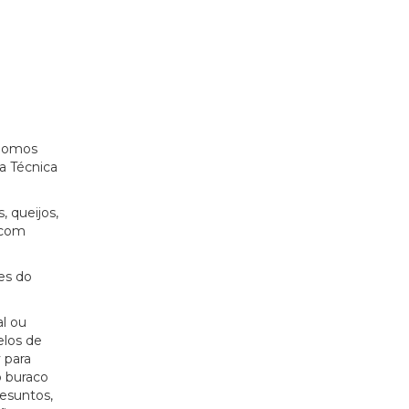
 Somos
a Técnica
, queijos,
 com
es do
l ou
elos de
 para
o buraco
resuntos,