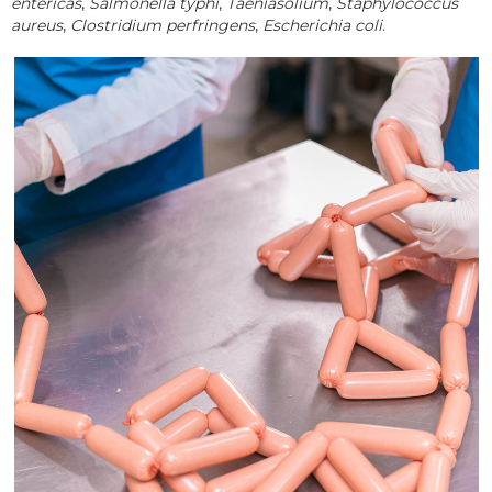
entéricas
,
Salmonella typhi
,
Taeniasolium
,
Staphylococcus
aureus
,
Clostridium perfringens
,
Escherichia coli
.